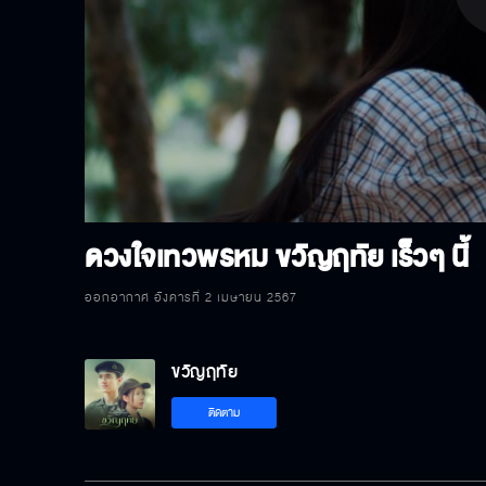
P
V
ดวงใจเทวพรหม ขวัญฤทัย เร็วๆ นี้
ออกอากาศ อังคารที่ 2 เมษายน 2567
ขวัญฤทัย
ติดตาม