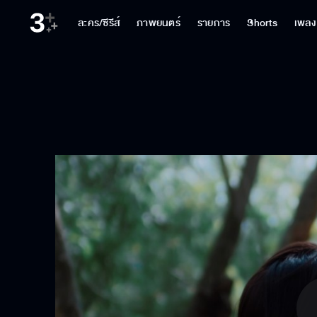
ละคร/ซีรีส์
ภาพยนตร์
รายการ
Shorts
เพลง