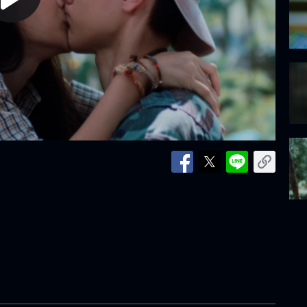
lay
ideo