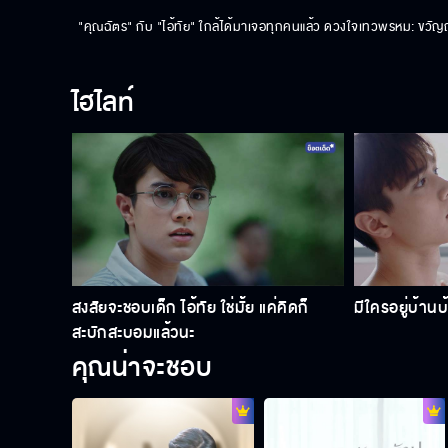
"คุณฉัตร" กับ "ไอ้ทัย" ใกล้ได้มาเจอทุกคนแล้ว ดวงใจเทวพรหม: ขวัญฤทั
ไฮไลท์
สงสัยจะชอบเด็ก ไอ้ทัย ใช่มั้ย แค่คิดก็
มีใครอยู่บ้าน
สะบักสะบอมแล้วนะ
คุณน่าจะชอบ