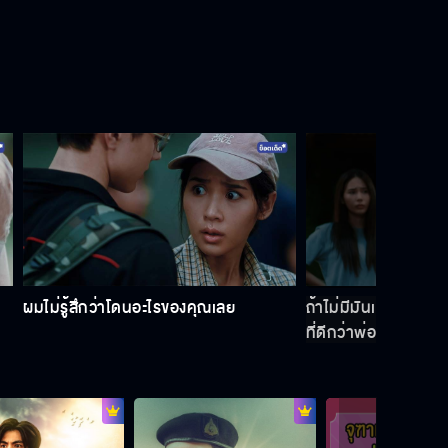
ผมไม่รู้สึกว่าโดนอะไรของคุณเลย
ถ้าไม่มีมันเป็นมารหัว
ที่ดีกว่าพ่อแกนั่นแหละ