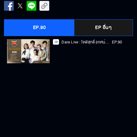
EP.90
EP อื่นๆ
Dara Live : ใจพิสุทธิ์ (เทศน์-อุ้ม-เซ้นต์-พี่นก-พี่พล)
EP.90