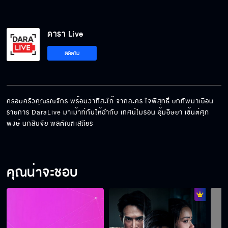
ดารา Live
ติดตาม
ครอบครัวคุณรณจักร พร้อมว่าที่สะใภ้ จากละคร ใจพิสุทธิ์ ยกทัพมาเยือน
รายการ DaraLive มาเม้าท์กันให้ฉ่ำกับ เทศน์ไมรอน อุ้มอิษยา เซ้นต์ศุภ
พงษ์ นกสินจัย พลตัณฑเสถียร
คุณน่าจะชอบ