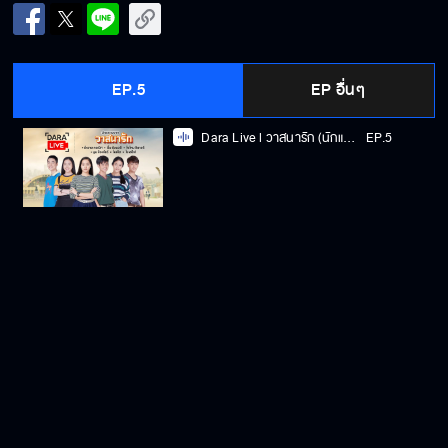
EP.5
EP อื่นๆ
Dara Live l วาสนารัก (นักแสดงรุ่นเด็ก)
EP.5