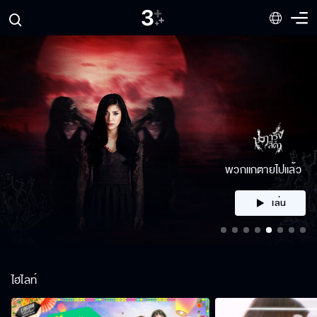
คลิก
ไฮไลท์