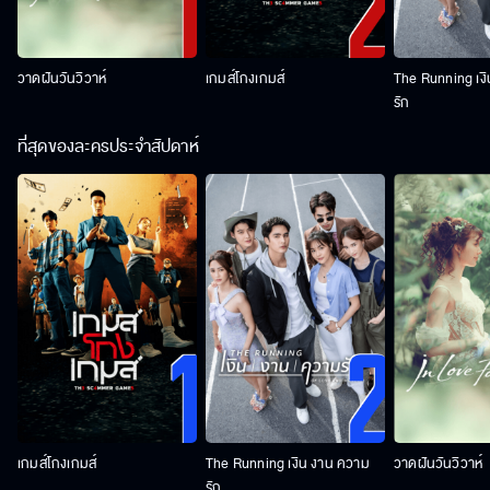
วาดฝันวันวิวาห์
เกมส์โกงเกมส์
The Running เง
รัก
ที่สุดของละครประจำสัปดาห์
เกมส์โกงเกมส์
The Running เงิน งาน ความ
วาดฝันวันวิวาห์
รัก