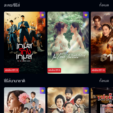
ละคร/ซีรีส์
ทั้งหมด
ตอนใหม่
EP.
15
ตอนใหม่
EP.
8
ตอนใหม่
EP.
18
ซีรีส์นานาชาติ
ทั้งหมด