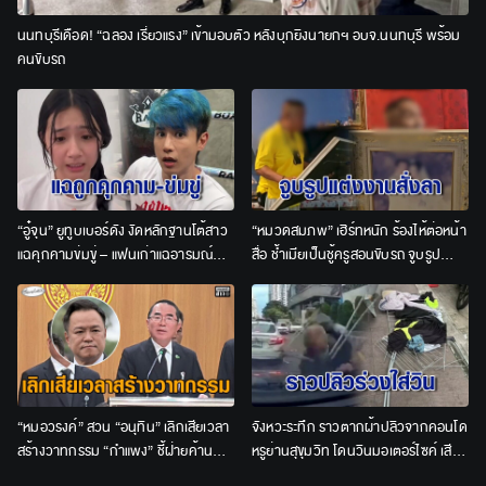
นนทบุรีเดือด! “ฉลอง เรี่ยวแรง” เข้ามอบตัว หลังบุกยิงนายกฯ อบจ.นนทบุรี พร้อม
คนขับรถ
“อู๋จุน” ยูทูบเบอร์ดัง งัดหลักฐานโต้สาว
“หมวดสมภพ” เฮิร์ทหนัก ร้องไห้ต่อหน้า
แฉคุกคามข่มขู่ – แฟนเก่าแฉอารมณ์
สื่อ ช้ำเมียเป็นชู้ครูสอนขับรถ จูบรูป
ร้อน ผีเข้าผีออก
แต่งงานสั่งลาก่อนทิ้ง
“หมอวรงค์” สวน “อนุทิน” เลิกเสียเวลา
จังหวะระทึก ราวตากผ้าปลิวจากคอนโด
สร้างวาทกรรม “กำแพง” ชี้ฝ่ายค้าน
หรูย่านสุขุมวิท โดนวินมอเตอร์ไซค์ เสีย
หลักมีหน้าที่แซะรัฐบาลอยู่แล้ว แต่นายกฯ
หลักล้มเจ็บ