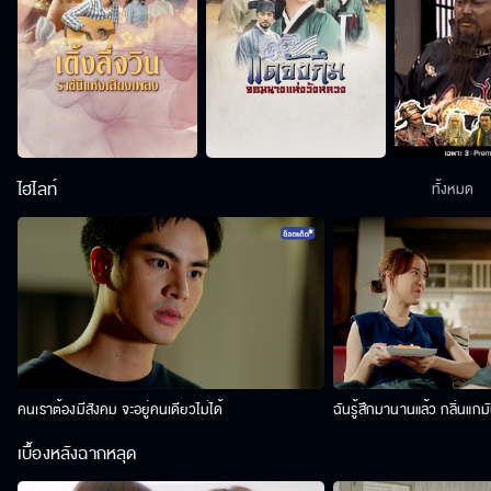
ไฮไลท์
ทั้งหมด
คนเราต้องมีสังคม จะอยู่คนเดียวไม่ได้
ฉันรู้สึกมานานแล้ว กลิ่นแกม
เบื้องหลังฉากหลุด