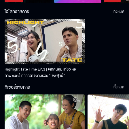
ไฮไลท์รายการ
ทั้งหมด
Highlight Tate Time EP.3 | #เทศน์อุ้ม เที่ยว หอ
ภาพยนตร์ ทำภารกิจตามรอย “ใจพิสุทธิ์“
ทีเซอร์รายการ
ทั้งหมด