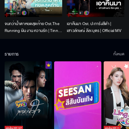
จนกว่าน้ำตาหยดสุดท้าย Ost.The
เอาคืนมา Ost. ปะการังสีดำ |
Running เงิน งาน ความรัก | Tinn |
เสาวลักษณ์ ลีละบุตร | Official MV
Official MV
รายการ
ทั้งหมด
ตอนใหม่
EP.
127
ตอนใหม่
EP.
11