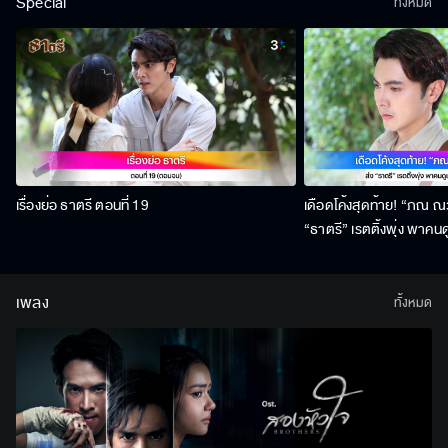
Special
ทั้งหมด
เรื่องย่อ ธาตรี ตอนที่ 19
เดือดโค้งสุดท้าย! “ภณ ณวั
“ธาตรี” เรตติ้งพุ่ง พาคนด
สิงหาคมนี้ !
เพลง
ทั้งหมด