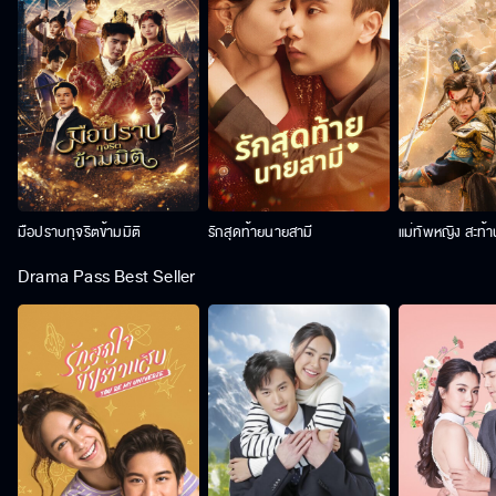
มือปราบทุจริตข้ามมิติ
รักสุดท้ายนายสามี
แม่ทัพหญิง สะท้
Drama Pass Best Seller