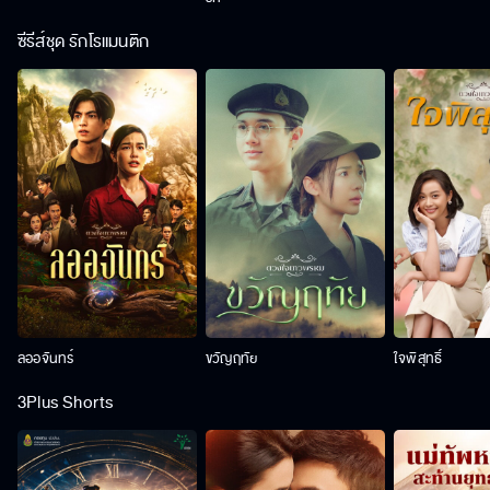
ซีรีส์ชุด รักโรแมนติก
ลออจันทร์
ขวัญฤทัย
ใจพิสุทธิ์
3Plus Shorts