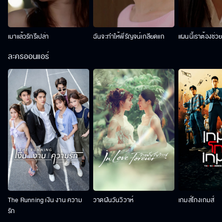
เมาแล้วรักรึเปล่า
ฉันจะทำให้พี่รัญจน์เกลียดแก
แผนนี้เราต้องช่ว
ละครออนแอร์
The Running เงิน งาน ความ
วาดฝันวันวิวาห์
เกมส์โกงเกมส์
รัก