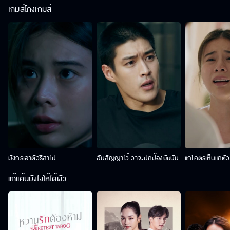
เกมส์โกงเกมส์
มังกรเอาตัวริสาไป
ฉันสัญญาไว้ ว่าจะปกป้องยัยนั่น
แกโคตรเห็นแก่ตั
แก้แค้นยังไงให้ได้ผัว