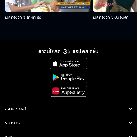
เปิดกองวิก 3 รักหักหลัง
เปิดกองวิก 3 ปิ่นอนงค์
ดาวน์โหลด
แอปพลิเคชั่น
ละคร / ซีรีส์
ละคร/ซีรีส์
รายการ
ซีรีส์นานาชาติ
รายการทั้งหมด
ข่าว