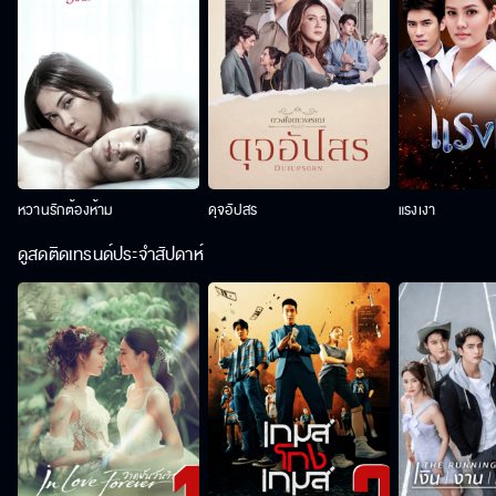
หวานรักต้องห้าม
ดุจอัปสร
แรงเงา
ดูสดติดเทรนด์ประจำสัปดาห์