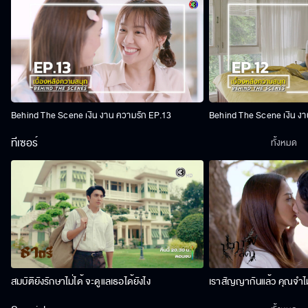
Behind The Scene เงิน งาน ความรัก EP.13
Behind The Scene เงิน งา
ทีเซอร์
ทั้งหมด
สมบัติยังรักษาไม่ได้ จะดูแลเธอได้ยังไง
เราสัญญากันแล้ว คุณจำไม