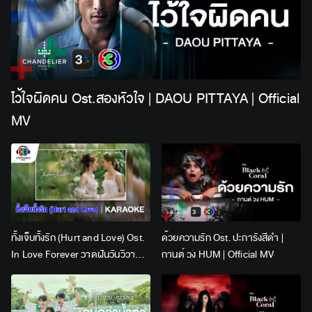
ไว้ใจผิดคน Ost.สองหัวใจ | DAOU PITTAYA | Official
MV
ทั้งเจ็บทั้งรัก (Hurt and Love) Ost.
ด้วยความรัก Ost. ปะการังสีดำ |
In Love Forever วาดฝันวันวิวาห์ |
กานต์ วง HUM | Official MV
Lingling Kwong x Orm
Kornnaphat | Official Karaoke