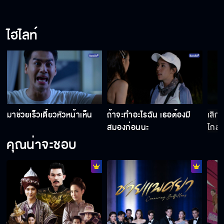
ไฮไลท์
มาช่วยเร็วเดี๋ยวหัวหน้าเห็น
ถ้าจะทำอะไรฉัน เธอต้องมี
เลิก
สมองก่อนนะ
ไกล
คุณน่าจะชอบ