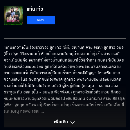
แก่นแก้ว EP.5[5/6]
แก่นแก้ว
ติดตาม
แก่นแก้ว EP.5[6/6]
“แก่นแก้ว” เป็นเรื่องราวของ ลูกแก้ว (ติ๊ต๊ะ ชญานิศ จ่ายเจริญ) ลูกสาว วินิจ 
(บิ๊ก ศรุต วิจิตรานนท์) หัวหน้าคนงานในหมู่บ้านสวนป่าทุ่งช้างสาร เธอมี
ความใฝ่ฝันคือ อยากทำให้ชาวบ้านหันกลับมาใช้วิธีทำการเกษตรที่เป็นมิตร
กับสิ่งแวดล้อมแบบยั่งยืน ลูกแก้วโตด้วยวิถีพอเพียงแบบซึมลึกและมีความ
สามารถแบบเข้มข้นในการต่อสู้กับคนร้ายๆ ด้วยสติปัญญา ไหวพริบ บวก
ความแสบ ในระดับที่ทุกคนต้องขยาด ลูกแก้ว พยายามปรับเปลี่ยนแนวคิด
ชาวบ้านแต่ก็ไม่มีใครสนใจ แถมยังมี ผู้ใหญ่เยี่ยม (กระดุม – ธนายง ว่อง
ตระกูล) กับ ยอด (ปั้น - ธนพล พีชะพัฒน์) ลูกชายหัวแก้วหัวแหวน ที่คอย
หนุนหลังชาวบ้านอยู่ตลอดเพื่อผลประโยชน์ส่วนตน จนกระทั่ง ศรัณ สิทธิกุล 
(เพ็ชร ฐกฤต ตวันพงค์) หัวหน้าสวนป่าทุ่งช้างสารคนใหม่ พร้อมกับเพื่อนซี้ 
ร.ต.อ.ธนู ทรัพย์เจริญ 
... 
เพิ่มเติม 