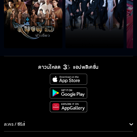
ดาวน์โหลด
แอปพลิเคชั่น
ละคร / ซีรีส์
ละคร/ซีรีส์