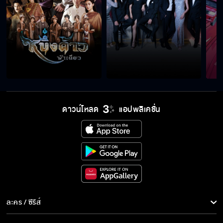
ดาวน์โหลด
แอปพลิเคชั่น
ละคร / ซีรีส์
ละคร/ซีรีส์