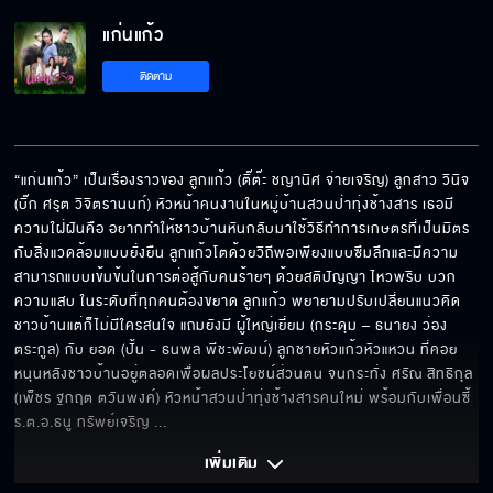
แก่นแก้ว EP.5[5/6]
แก่นแก้ว
ติดตาม
แก่นแก้ว EP.5[6/6]
“แก่นแก้ว” เป็นเรื่องราวของ ลูกแก้ว (ติ๊ต๊ะ ชญานิศ จ่ายเจริญ) ลูกสาว วินิจ 
(บิ๊ก ศรุต วิจิตรานนท์) หัวหน้าคนงานในหมู่บ้านสวนป่าทุ่งช้างสาร เธอมี
ความใฝ่ฝันคือ อยากทำให้ชาวบ้านหันกลับมาใช้วิธีทำการเกษตรที่เป็นมิตร
กับสิ่งแวดล้อมแบบยั่งยืน ลูกแก้วโตด้วยวิถีพอเพียงแบบซึมลึกและมีความ
สามารถแบบเข้มข้นในการต่อสู้กับคนร้ายๆ ด้วยสติปัญญา ไหวพริบ บวก
ความแสบ ในระดับที่ทุกคนต้องขยาด ลูกแก้ว พยายามปรับเปลี่ยนแนวคิด
ชาวบ้านแต่ก็ไม่มีใครสนใจ แถมยังมี ผู้ใหญ่เยี่ยม (กระดุม – ธนายง ว่อง
ตระกูล) กับ ยอด (ปั้น - ธนพล พีชะพัฒน์) ลูกชายหัวแก้วหัวแหวน ที่คอย
หนุนหลังชาวบ้านอยู่ตลอดเพื่อผลประโยชน์ส่วนตน จนกระทั่ง ศรัณ สิทธิกุล 
(เพ็ชร ฐกฤต ตวันพงค์) หัวหน้าสวนป่าทุ่งช้างสารคนใหม่ พร้อมกับเพื่อนซี้ 
ร.ต.อ.ธนู ทรัพย์เจริญ 
... 
เพิ่มเติม 