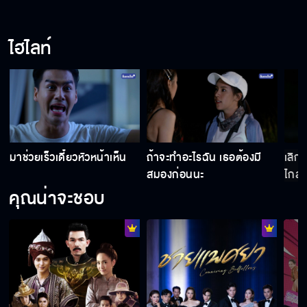
ไฮไลท์
มาช่วยเร็วเดี๋ยวหัวหน้าเห็น
ถ้าจะทำอะไรฉัน เธอต้องมี
เลิก
สมองก่อนนะ
ไกล
คุณน่าจะชอบ