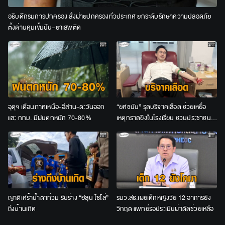
อธิบดีกรมการปกครอง สั่งฝ่ายปกครองทั่วประเทศ ยกระดับรักษาความปลอดภัย
ตั้งด่านคุมเข้มปืน–ยาเสพติด
อุตุฯ เตือนภาคเหนือ-อีสาน-ตะวันออก
“ยศชนัน” รุดบริจาคเลือด ช่วยเหยื่อ
และ กทม. มีฝนตกหนัก 70-80%
เหตุกราดยิงในโรงเรียน ชวนประชาชน
ร่วมต่อลมหายใจผู้บาดเจ็บ
ญาติเศร้าน้ำตาท่วม รับร่าง “ฮลุน โซโล่”
รมว.สธ.เผยเด็กหญิงวัย 12 อาการยัง
ถึงบ้านเกิด
วิกฤต แพทย์รอประเมินผ่าตัดช่วยเหลือ