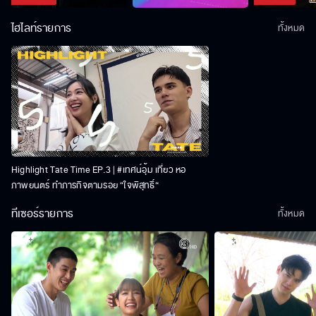
ไฮไลท์รายการ
ทั้งหมด
Highlight Tate Time EP.3 | #เทศน์อุ้ม เที่ยว หอ
ภาพยนตร์ ทำภารกิจตามรอย “ใจพิสุทธิ์“
ทีเซอร์รายการ
ทั้งหมด