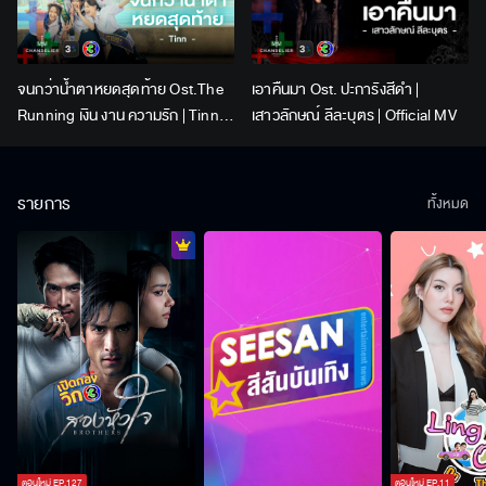
จนกว่าน้ำตาหยดสุดท้าย Ost.The
เอาคืนมา Ost. ปะการังสีดำ |
Running เงิน งาน ความรัก | Tinn |
เสาวลักษณ์ ลีละบุตร | Official MV
Official MV
รายการ
ทั้งหมด
ตอนใหม่
EP.
127
ตอนใหม่
EP.
11