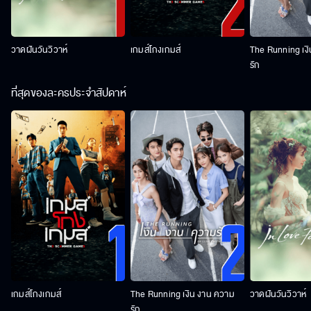
วาดฝันวันวิวาห์
เกมส์โกงเกมส์
The Running เง
รัก
ที่สุดของละครประจำสัปดาห์
เกมส์โกงเกมส์
The Running เงิน งาน ความ
วาดฝันวันวิวาห์
รัก