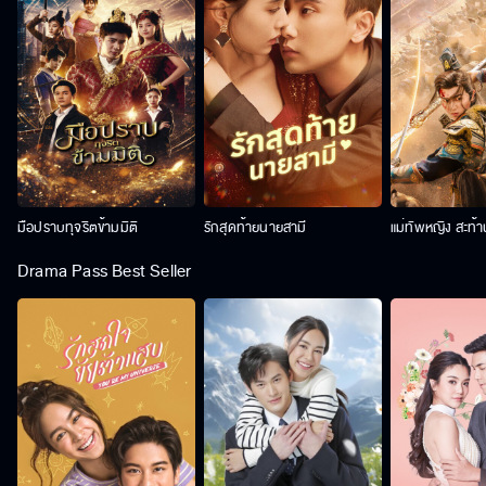
มือปราบทุจริตข้ามมิติ
รักสุดท้ายนายสามี
แม่ทัพหญิง สะท้
Drama Pass Best Seller