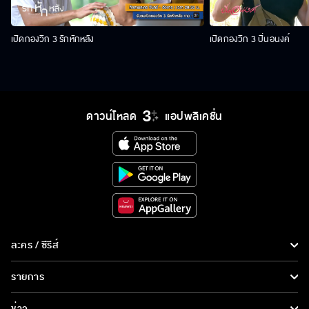
เปิดกองวิก 3 รักหักหลัง
เปิดกองวิก 3 ปิ่นอนงค์
ดาวน์โหลด
แอปพลิเคชั่น
ละคร / ซีรีส์
ละคร/ซีรีส์
รายการ
ซีรีส์นานาชาติ
รายการทั้งหมด
ข่าว