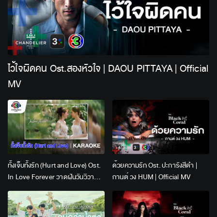
ไว้ใจผิดคน Ost.สองหัวใจ | DAOU PITTAYA | Official
MV
ทั้งเจ็บทั้งรัก (Hurt and Love) Ost.
ด้วยความรัก Ost. ปะการังสีดำ |
In Love Forever วาดฝันวันวิวาห์ |
กานต์ วง HUM | Official MV
Lingling Kwong x Orm
Kornnaphat | Official Karaoke