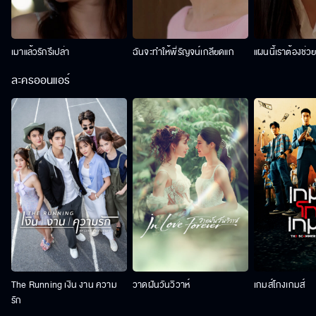
เมาแล้วรักรึเปล่า
ฉันจะทำให้พี่รัญจน์เกลียดแก
แผนนี้เราต้องช่ว
ละครออนแอร์
The Running เงิน งาน ความ
วาดฝันวันวิวาห์
เกมส์โกงเกมส์
รัก