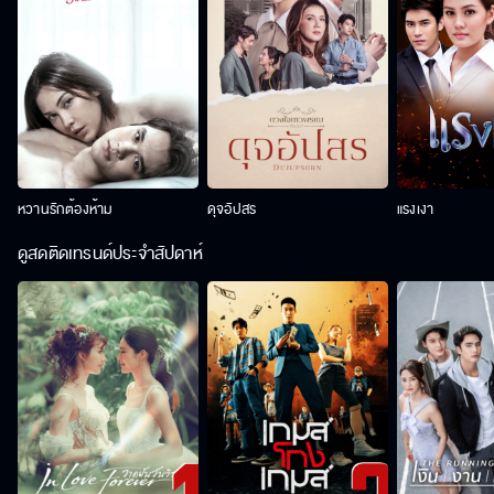
หวานรักต้องห้าม
ดุจอัปสร
แรงเงา
ดูสดติดเทรนด์ประจำสัปดาห์