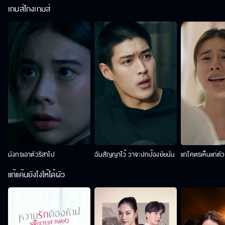
เกมส์โกงเกมส์
มังกรเอาตัวริสาไป
ฉันสัญญาไว้ ว่าจะปกป้องยัยนั่น
แกโคตรเห็นแก่ตั
แก้แค้นยังไงให้ได้ผัว