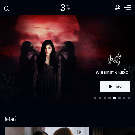
คลิก
ไฮไลท์