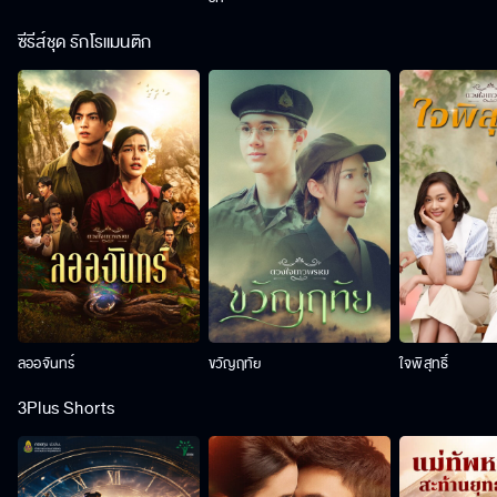
ซีรีส์ชุด รักโรแมนติก
ลออจันทร์
ขวัญฤทัย
ใจพิสุทธิ์
3Plus Shorts