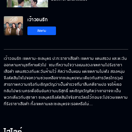
เว้าวอนรัก
ฉันจะไม่มาให้คุณเห็นหน้าอีก
ติดตาม
อีกไม่นานก็จะได้รู้ว่าเป็นคนร้ายจริงหรือเปล่า
เว้าวอนรัก เขตคาม-ชเลบุตร ปะทะราชาเสือดำ เขตคาม แดนสรวง และตะวัน 
ออกตามหานุชที่หายตัวไป  ขณะที่หวานใจวางแผนลวงเขตคามไปรังราชา
เสือดำ แดนสรวงกับตะวันห้ามไว้ คิดว่าเป็นแผน แต่เขตคามไม่ฟัง สองหนุ่ม
โดนลอบฆ่ากลางป่าภูพญาลอ
จึงตัดสินใจไปขอความช่วยเหลือจากชเลบุตรขณะเดียวกันสารวัตรไกรวุฒิ
สารภาพความจริงกับเชิญขวัญว่าเป็นตำรวจที่มาสืบคดีชายปอ ขอให้เธอ
กลับไปพระนครเพื่อยืนยันความบริสุทธิ์ แต่เชิญขวัญคิดว่าเขาอาจจะเป็น
พวกเดียวกับสุชาดา ชเลบุตรจึงตัดสินใจขังสารวัตรไว้ก่อนจะไปช่วยเขตคาม
ที่รังราชาเสือดำ ทั้งเขตคามและชเลบุตรจะรอดหรือไม่...
เธอทอดไข่เจียวอร่อยมาก
จากนี้ไป พี่จะดูแลน้องขวัญเอง