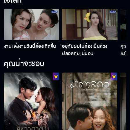
ไฮไลท์
ฉันกับเขาเป็นแค่คนแปลกหน้าต่อกันเท่านั้น
งานแต่งงานวันนี้ต้องเกิดขึ้น
อยู่กับผมไม่ต้องเป็นห่วง
คุณเป
เราไม่จำเป็นต้องแสดงเป็นสามีภรรยาอีกต่อไป
ปลอดภัยแน่นอน
ยังไง
แล้ว
คุณน่าจะชอบ
ใครคือราชาเสือดำ
ดีแต่โทษปี่โทษกลอง
เราอาจจะใกล้ความจริงแล้ว