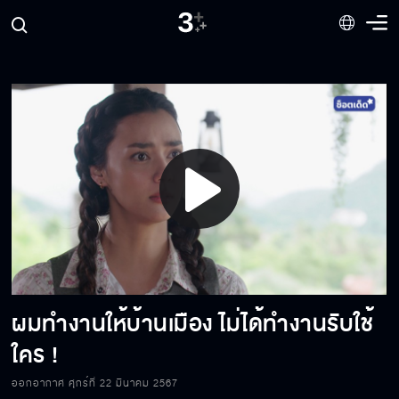
ใครจะลืมการตายของแม่ได้ลง
เราสองคนต้องเป็นสามีภรรยากันแล้วนะคะ
ถึงเวลาแล้วที่ขวัญจะต้องกลับไปตามหาความจริง
Play
คุณพลาดที่คุณหนี มันเลยดูเหมือนว่าคุณผิด
Video
ผมทำงานให้บ้านเมือง ไม่ได้ทำงานรับใช้
กว่าจะรู้ตัว ก็สายเกินไป
ใคร !
ออกอากาศ ศุกร์ที่ 22 มีนาคม 2567