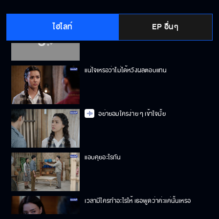
ไฮไลท์
EP อื่นๆ
ยิ้มให้เยอะ ๆ มีความสุขให้มาก ๆ
แน่ใจเหรอว่าไม่ได้หวังผลตอบแทน
อย่ายอมใครง่าย ๆ เข้าใจมั้ย
แอบคุยอะไรกัน
เวลามีใครทำอะไรให้ เธอพูดว่าค่ะแค่นั้นเหรอ