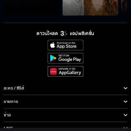
ผู้หญิงคนนี้ เป็นเมียของผมเอง!
ดาวน์โหลด
แอปพลิเคชั่น
ผู้หญิงอย่างเธอ ไม่น่าจะเป็นเจ้าของสร้อยราคา
แพงขนาดนี้
เถียงกับปีศาจหมีควาย ก็เปลืองน้ำลายเปล่า ๆ
ละคร / ซีรีส์
คุณเป็นใคร เข้ามาในห้องนี้ได้ยังไง
ละคร/ซีรีส์
รายการ
ซีรีส์นานาชาติ
รายการทั้งหมด
ข่าว
อยู่กับผมไม่ต้องเป็นห่วง ปลอดภัยแน่นอน
การ์ตูน & เกม
ข่าวทั้งหมด
LIVE