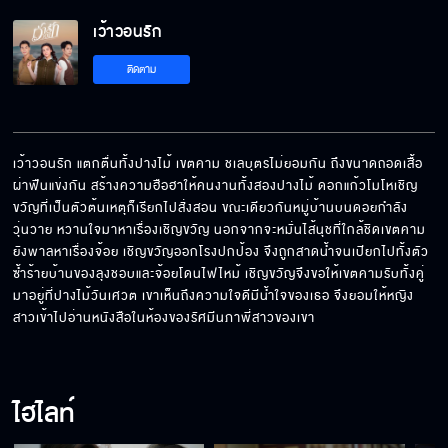
เว้าวอนรัก
ถ้าผู้หญิงคนนี้เจ็บเมื่อไหร่ ฉันจะตามไปฆ่าแก !
ติดตาม
ถ้าจะยิ้มก็ต้องยิ้มแบบนี้ ไม่ใช่ยิ้มเหมือนมีคนมาดึง
ริมฝีปากไว้
เว้าวอนรัก แตกตื่นทั้งปางไม้ เขตคาม ชเลบุตรไม่ยอมกัน ถึงขนาดถอดเสื้อ
ผ่าฟืนแข่งกัน สร้างความฮือฮาให้คนงานทั้งสองปางไม้ ดอกแก้วโมโหเชิญ
ขวัญที่เป็นตัวต้นเหตุก็เรียกไปสั่งสอน ขณะเดียวกันหมู่บ้านบนดอยกำลัง
เธอเป็นเมียน้องชายฉันจริงหรือเปล่า
วุ่นวาย หวานใจมาหาเรื่องเชิญขวัญ นอกจากจะหมั่นไส้นุชที่ใกล้ชิดเขตคาม 
ยังพาลหาเรื่องจ้อย เชิญขวัญออกโรงปกป้อง จึงถูกสาดน้ำจนเปียกไปทั้งตัว 
ซ้ำร้ายบ้านของลุงชอบและจ้อยโดนไฟไหม้ เชิญขวัญจึงขอให้เขตคามรับทั้งคู่
มาอยู่ที่ปางไม้วันเศวต เขาเห็นถึงความใจดีมีน้ำใจของเธอ จึงยอมให้หญิง
คำขอโทษของเธอ ไม่ได้ทำให้อะไรมันดีขึ้น!
สาวเข้าไปอ่านหนังสือในห้องของรัศมีนภาพี่สาวของเขา
ไฮไลท์
ห้ามยุ่ง ห้ามสนใจเรื่องนี้เด็ดขาด