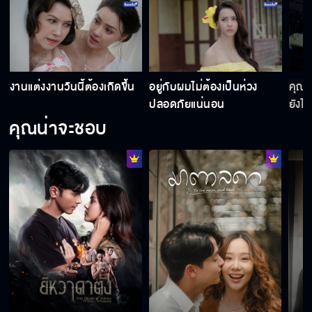
ที่ทำอยู่ตอนนี้ เขาเรียกหมาลอบกัด
งานแต่งงานวันนี้ต้องเกิดขึ้น
อยู่กับผมไม่ต้องเป็นห่วง
คุณเป
ฉันนี่แย่จริง ๆ ลืมไปว่าคุณหวานใจยังอยู่ตรงนี้
ปลอดภัยแน่นอน
ยังไง
คุณน่าจะชอบ
นี่คุณจะทำอะไร
เลือกเอาว่าจะอยู่ห้องนี้หรือจะไปอยู่กับควาย
ลูกผู้ชายถ้าพูดแล้วคืนคำ ต้องชิงหมาเกิด 500
ชาติ