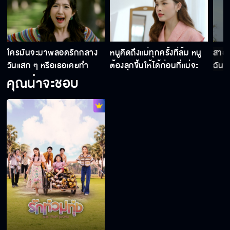
เธอเอาชนะใจแม่ฉันได้แน่นอน
มะยมเป็นเมียผมแล้ว
ใครมันจะมาพลอดรักกลาง
หนูคิดถึงแม่ทุกครั้งที่ล้ม หนู
สายส
วันแสก ๆ หรือเธอเคยทำ
ต้องลุกขึ้นให้ได้ก่อนที่แม่จะ
ฉันช
เหยียบซ้ำ
คุณน่าจะชอบ
ศรีจะไปพังบ่อน
ฉันรักเธอ
พ่อจะให้ฉันไปจีบยัยมารศรีเหรอ?