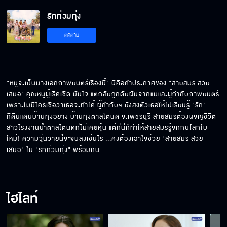
การอยู่ใกล้ศรีมันทำให้ฉันไม่มีความสุข
รักท่วมทุ่ง
ติดตาม
ถึงเวลาเริ่มต้นใหม่
"หนูจะเป็นนางเอกภาพยนตร์เรื่องนี้" นี่คือคำประกาศของ "สายสมร สวย
เสมอ" คุณหนูผู้เริดเชิด มั่นใจ แต่กลับถูกดับฝันจากแม่และผู้กำกับภาพยนตร์ 
ลูกฉันฉันเลี้ยงเองได้
เพราะไม่มีใครเชื่อว่าเธอจะทำได้ ผู้กำกับฯ ยังส่งตัวเธอให้ไปเรียนรู้ "รัก" 
ที่ดินแดนบ้านทุ่งอย่าง บ้านทุ่งตาลโตนด จ.เพชรบุรี สายสมรต้องผจญชีวิต
สาวโรงงานน้ำตาลโตนดที่ไม่เคยคุ้น แต่ที่นี่ก็ทำให้สายสมรรู้จักกับโลกใบ
ใหม่! ความวุ่นวายนี้จะจบลงเช่นไร ...คงต้องเอาใจช่วย "สายสมร สวย
ออกไปจากชีวิตมานะซะ ไม่งั้นมึงตาย
เสมอ" ใน "รักท่วมทุ่ง" พร้อมกัน
ฉันจะไปรับลูกกลับบ้าน
ไฮไลท์