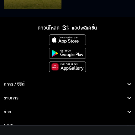
สู้เพื่อผู้หญิงที่ฉันรัก
ดาวน์โหลด
แอปพลิเคชั่น
นางฟ้าเสกมนต์ให้แล้ว เดี๋ยวก็หาย
คุณสายสมร สวยเสมอ
ไม่มีใครอยากให้ฉันเป็นนักร้อง
ละคร / ซีรีส์
ละคร/ซีรีส์
รายการ
ซีรีส์นานาชาติ
รายการทั้งหมด
ห้ามยุ่งกับน้องสาวฉันเรื่องนี้เด็ดขาด
ข่าว
การ์ตูน & เกม
ข่าวทั้งหมด
LIVE
รายการข่าว
เรื่องระหว่างเรา ฉันรอคำตอบอยู่นะ
ทีวีออนไลน์