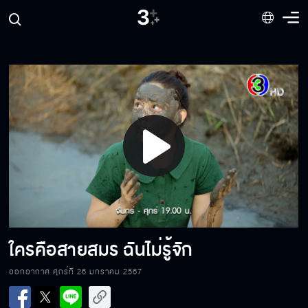
พ่อจะให้ฉันไปจีบยัยมารศรีเหรอ?
สู้เพื่อผู้หญิงที่ฉันรัก
Play
นางฟ้าเสกมนต์ให้แล้ว เดี๋ยวก็หาย
Video
คุณสายสมร สวยเสมอ
ใครคือสายสมร ฉันไม่รู้จัก
ออกอากาศ ศุกร์ที่ 26 มกราคม 2567
ไม่มีใครอยากให้ฉันเป็นนักร้อง