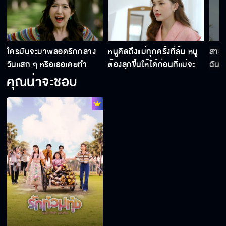
ใครมันจะมาพลอดรักกลาง
หนูคิดถึงแม่ทุกครั้งที่ล้ม หนู
สายส
วันแสก ๆ หรือเธอเคยทำ
ต้องลุกขึ้นให้ได้ก่อนที่แม่จะ
ฉันช
เหยียบซ้ำ
คุณน่าจะชอบ