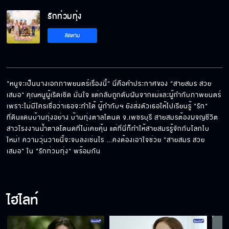
รักท่วมทุ่ง
ฉันไม่ยกโทษให้
ติดตาม
รักท่วมทุ่งวันนี้ เสนอเป็นตอนแรก
"หนูจะเป็นนางเอกภาพยนตร์เรื่องนี้" นี่คือคำประกาศของ "สายสมร สวย
เสมอ" คุณหนูผู้เริดเชิด มั่นใจ แต่กลับถูกดับฝันจากแม่และผู้กำกับภาพยนตร์ 
เพราะไม่มีใครเชื่อว่าเธอจะทำได้ ผู้กำกับฯ ยังส่งตัวเธอให้ไปเรียนรู้ "รัก" 
ความรักเต็มทุ่งตาลโตนด เตรียมฟินพร้อมกัน
ที่ดินแดนบ้านทุ่งอย่าง บ้านทุ่งตาลโตนด จ.เพชรบุรี สายสมรต้องผจญชีวิต
22 มกราคมนี้
สาวโรงงานน้ำตาลโตนดที่ไม่เคยคุ้น แต่ที่นี่ก็ทำให้สายสมรรู้จักกับโลกใบ
ใหม่! ความวุ่นวายนี้จะจบลงเช่นไร ...คงต้องเอาใจช่วย "สายสมร สวย
เสมอ" ใน "รักท่วมทุ่ง" พร้อมกัน
รักท่วมทุ่ง เร็วๆ นี้
ไฮไลท์