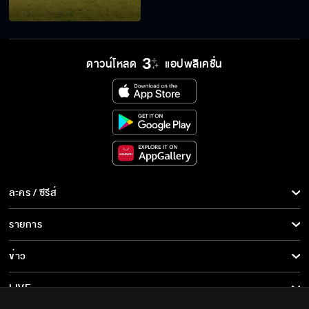
ดาวน์โหลด
แอปพลิเคชั่น
ละคร / ซีรีส์
ละคร/ซีรีส์
รายการ
ซีรีส์นานาชาติ
รายการทั้งหมด
ข่าว
การ์ตูน & เกม
ข่าวทั้งหมด
LIVE
รายการข่าว
ทีวีออนไลน์