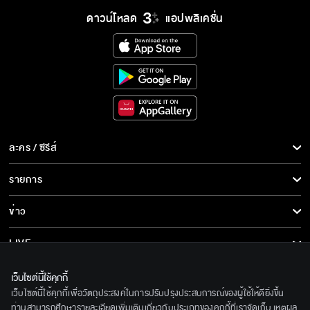
ดาวน์โหลด
แอปพลิเคชั่น
ละคร / ซีรีส์
ละคร/ซีรีส์
รายการ
ซีรีส์นานาชาติ
รายการทั้งหมด
ข่าว
การ์ตูน & เกม
ข่าวทั้งหมด
LIVE
รายการข่าว
ทีวีออนไลน์
เกี่ยวกับเรา
เว็บไซต์นี้ใช้คุกกี้
ข่าวประชาสัมพันธ์
เว็บไซต์นี้ใช้คุกกี้เพื่อวัตถุประสงค์ในการปรับปรุงประสบการณ์ของผู้ใช้ให้ดียิ่งขึ้น
BEC World
ติดตามเราได้ที่
ท่านสามารถศึกษารายละเอียดเพิ่มเติมเกี่ยวกับประเภทของคุกกี้ที่เราจัดเก็บ เหตุผล