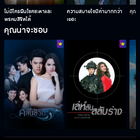
ไม่มีใครฝืนโชคชะตาและ
ความสบายใจมีค่ามากกว่า
คุณเ
พรหมลิขิตได้
เยอะ
คุณน่าจะชอบ