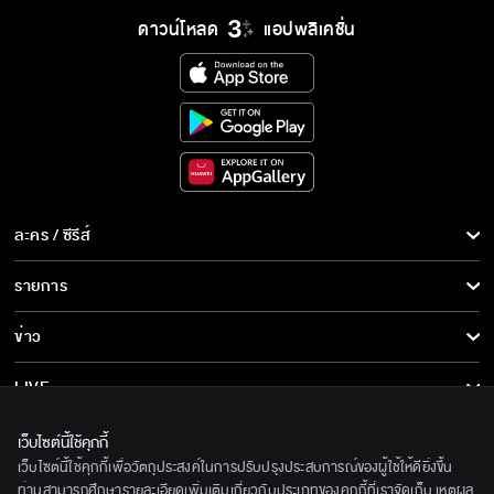
ดาวน์โหลด
แอปพลิเคชั่น
ละคร / ซีรีส์
ละคร/ซีรีส์
รายการ
ซีรีส์นานาชาติ
รายการทั้งหมด
ข่าว
การ์ตูน & เกม
ข่าวทั้งหมด
LIVE
รายการข่าว
ทีวีออนไลน์
เกี่ยวกับเรา
เว็บไซต์นี้ใช้คุกกี้
ข่าวประชาสัมพันธ์
เว็บไซต์นี้ใช้คุกกี้เพื่อวัตถุประสงค์ในการปรับปรุงประสบการณ์ของผู้ใช้ให้ดียิ่งขึ้น
BEC World
ติดตามเราได้ที่
ท่านสามารถศึกษารายละเอียดเพิ่มเติมเกี่ยวกับประเภทของคุกกี้ที่เราจัดเก็บ เหตุผล