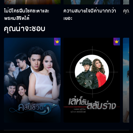
ไม่มีใครฝืนโชคชะตาและ
ความสบายใจมีค่ามากกว่า
คุณเ
พรหมลิขิตได้
เยอะ
คุณน่าจะชอบ