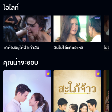
ไฮไลท์
แกต้องอยู่ใต้ฝ่าเท้าฉัน
ฉันไม่ได้แค่ตอแหล
ไปล
คุณน่าจะชอบ