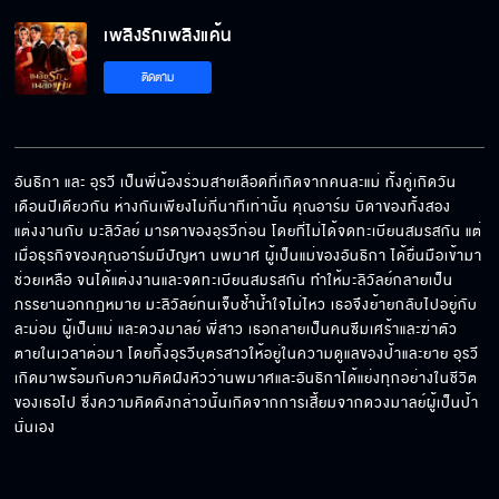
เพลิงรักเพลิงแค้น
ติดตาม
อันธิกา และ อุรวี เป็นพี่น้องร่วมสายเลือดที่เกิดจากคนละแม่ ทั้งคู่เกิดวัน
เดือนปีเดียวกัน ห่างกันเพียงไม่กี่นาทีเท่านั้น คุณอาร์ม บิดาของทั้งสอง
แต่งงานกับ มะลิวัลย์ มารดาของอุรวีก่อน โดยที่ไม่ได้จดทะเบียนสมรสกัน แต่
เมื่อธุรกิจของคุณอาร์มมีปัญหา นพมาศ ผู้เป็นแม่ของอันธิกา ได้ยื่นมือเข้ามา
ช่วยเหลือ จนได้แต่งงานและจดทะเบียนสมรสกัน ทำให้มะลิวัลย์กลายเป็น
ภรรยานอกกฏหมาย มะลิวัลย์ทนเจ็บช้ำน้ำใจไม่ไหว เธอจึงย้ายกลับไปอยู่กับ
ละม่อม ผู้เป็นแม่ และดวงมาลย์ พี่สาว เธอกลายเป็นคนซึมเศร้าและฆ่าตัว
ตายในเวลาต่อมา โดยทิ้งอุรวีบุตรสาวให้อยู่ในความดูแลของป้าและยาย อุรวี
เกิดมาพร้อมกับความคิดฝังหัวว่านพมาศและอันธิกาได้แย่งทุกอย่างในชีวิต
ของเธอไป ซึ่งความคิดดังกล่าวนั้นเกิดจากการเสี้ยมจากดวงมาลย์ผู้เป็นป้า
นั่นเอง