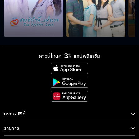
ดาวน์โหลด
แอปพลิเคชั่น
ละคร / ซีรีส์
ละคร/ซีรีส์
รายการ
ซีรีส์นานาชาติ
รายการทั้งหมด