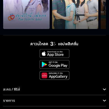
ดาวน์โหลด
แอปพลิเคชั่น
ละคร / ซีรีส์
ละคร/ซีรีส์
รายการ
ซีรีส์นานาชาติ
รายการทั้งหมด