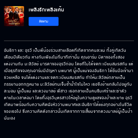
เพลิงรักเพลิงแค้น EP.4[5/6]
เพลิงรักเพลิงแค้น
ติดตาม
เพลิงรักเพลิงแค้น EP.4[6/6]
อันธิกา และ อุรวี เป็นพี่น้องร่วมสายเลือดที่เกิดจากคนละแม่ ทั้งคู่เกิดวัน
เดือนปีเดียวกัน ห่างกันเพียงไม่กี่นาทีเท่านั้น คุณอาร์ม บิดาของทั้งสอง
แต่งงานกับ มะลิวัลย์ มารดาของอุรวีก่อน โดยที่ไม่ได้จดทะเบียนสมรสกัน แต่
เมื่อธุรกิจของคุณอาร์มมีปัญหา นพมาศ ผู้เป็นแม่ของอันธิกา ได้ยื่นมือเข้ามา
ช่วยเหลือ จนได้แต่งงานและจดทะเบียนสมรสกัน ทำให้มะลิวัลย์กลายเป็น
ภรรยานอกกฏหมาย มะลิวัลย์ทนเจ็บช้ำน้ำใจไม่ไหว เธอจึงย้ายกลับไปอยู่กับ
ละม่อม ผู้เป็นแม่ และดวงมาลย์ พี่สาว เธอกลายเป็นคนซึมเศร้าและฆ่าตัว
ตายในเวลาต่อมา โดยทิ้งอุรวีบุตรสาวให้อยู่ในความดูแลของป้าและยาย อุรวี
เกิดมาพร้อมกับความคิดฝังหัวว่านพมาศและอันธิกาได้แย่งทุกอย่างในชีวิต
ของเธอไป ซึ่งความคิดดังกล่าวนั้นเกิดจากการเสี้ยมจากดวงมาลย์ผู้เป็นป้า
นั่นเอง