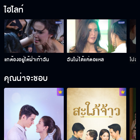
ไฮไลท์
แกต้องอยู่ใต้ฝ่าเท้าฉัน
ฉันไม่ได้แค่ตอแหล
ไปล
คุณน่าจะชอบ