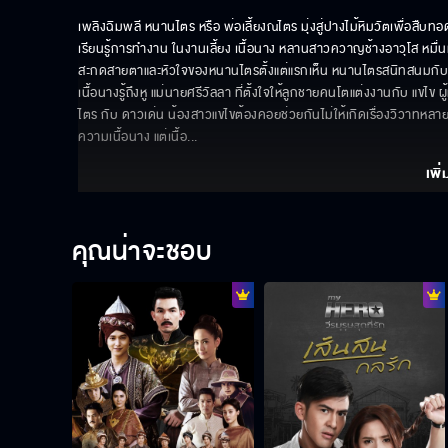
เพลิงฉิมพลี หนานไตร หรือ พ่อเลี้ยงณไตร มุ่งสู่ปางไม้หิมวัตเพื่อสื
เรียนรู้การทำงาน ในงานเลี้ยง เนื้อนาง หลานสาวควาญช้างอาวุโส หมื่นห
สะกดสายตาและหัวใจของหนานไตรตั้งแต่แรกเห็น หนานไตรสนิทสนมกับเน
เนื้อนางรู้ถึงหู แม่นายศรีวัลลา ที่ตั้งใจให้ลูกชายคนโตแต่งงานกับ แขไ
ไตร กับ ดาวเด่น น้องสาวแขไขต้องคอยช่วยกันไม่ให้เกิดเรื่องวิวาทหลาย
ความเนื้อนาง แต่เนื้อ
... 
เพิ่
คุณน่าจะชอบ