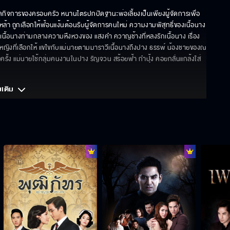
บทอดกิจการของครอบครัว หนานไตรปกปิดฐานะพ่อเลี้ยงเป็นเพียงผู้จัดการเพื่อ
ล้า ถูกเลือกให้ฟ้อนแง้นต้อนรับผู้จัดการคนใหม่ ความงามพิสุทธิ์ของเนื้อนาง
ื้อนางท่ามกลางความหึงหวงของ แสงคำ ควาญช้างที่หลงรักเนื้อนาง เรื่อง
ข ผู้หญิงที่เลือกให้ แขไขกับแม่นายตามมาราวีเนื้อนางถึงปาง ธรรพ์ น้องชายของณ
ครั้ง แม่นายใช้กลุ่มคนงานในปาง รัญจวน สร้อยฟ้า กำปุ้ง คอยกลั่นแกล้งใส่
มเติม 