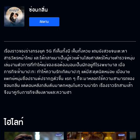
ซ่อนกลิ่น
ติดตาม
เรื่องราวของร่างทรงยุค 5G ที่เห็นทั้งผี เห็นทั้งหวย แถมยังสวยจนเตะตา
สารวัตรหน้าใหม่ และได้กลายมาเป็นผู้ช่วยด้านไสยศาสตร์ให้นายตำรวจหนุ่ม 
เล่นงานตัวการที่ทำให้แม่ของเธอต้องนอนเป็นผักอยู่ที่โรงพยาบาล เมื่อ
ภารกิจเข้ามาปะทะ ทำให้ความรักเกิดมาปะทุ แต่มีสะดุดนิดหน่อย เมื่อนาย
แพทย์หนุ่มชื่อปรานต์ปรากฏตัวขึ้น แรก ๆ ก็จะมาหลอกใช้ความสามารถของ
ซ่อนกลิ่น แต่ตอนหลังกลับดันมาตกหลุมในความน่ารัก เรื่องราวรักสามเส้า
จึงมาคู่กับภารกิจเสี่ยงตายและความฮา
ไฮไลท์