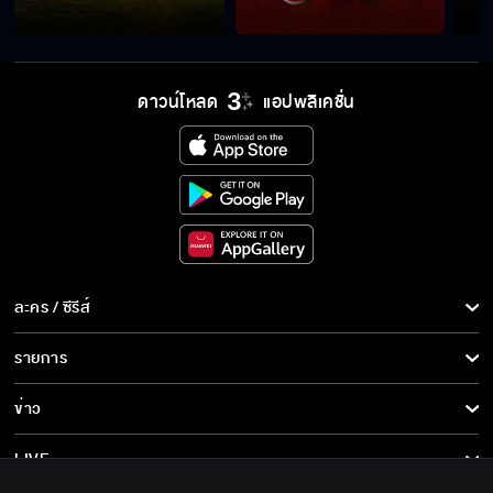
ดาวน์โหลด
แอปพลิเคชั่น
ละคร / ซีรีส์
ละคร/ซีรีส์
รายการ
ซีรีส์นานาชาติ
รายการทั้งหมด
ข่าว
การ์ตูน & เกม
ข่าวทั้งหมด
LIVE
รายการข่าว
ทีวีออนไลน์