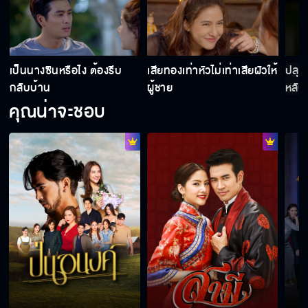
เป็นนางซินหรือไง ต้องรีบ
เสียทองเท่าหัวไม่เท่าเสียผัวให้
ปลุก
กลับบ้าน
ผู้ชาย
หลับอ
คุณน่าจะชอบ