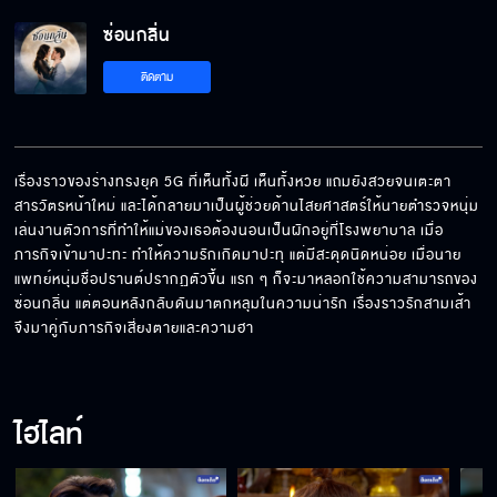
ซ่อนกลิ่น EP.1[5/8]
ซ่อนกลิ่น
ติดตาม
ซ่อนกลิ่น EP.1[6/8]
เรื่องราวของร่างทรงยุค 5G ที่เห็นทั้งผี เห็นทั้งหวย แถมยังสวยจนเตะตา
ซ่อนกลิ่น EP.1[7/8]
สารวัตรหน้าใหม่ และได้กลายมาเป็นผู้ช่วยด้านไสยศาสตร์ให้นายตำรวจหนุ่ม 
เล่นงานตัวการที่ทำให้แม่ของเธอต้องนอนเป็นผักอยู่ที่โรงพยาบาล เมื่อ
ภารกิจเข้ามาปะทะ ทำให้ความรักเกิดมาปะทุ แต่มีสะดุดนิดหน่อย เมื่อนาย
แพทย์หนุ่มชื่อปรานต์ปรากฏตัวขึ้น แรก ๆ ก็จะมาหลอกใช้ความสามารถของ
ซ่อนกลิ่น EP.1[8/8]
ซ่อนกลิ่น แต่ตอนหลังกลับดันมาตกหลุมในความน่ารัก เรื่องราวรักสามเส้า
จึงมาคู่กับภารกิจเสี่ยงตายและความฮา
ไฮไลท์