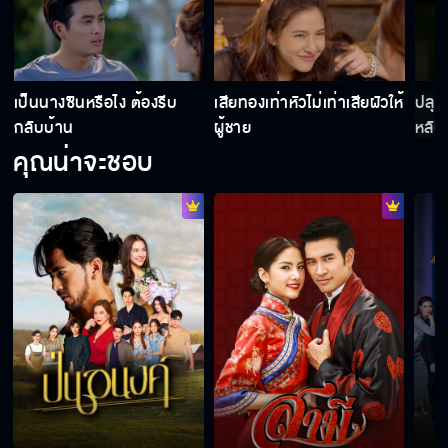
เป็นนางซินหรือไง ต้องรีบ
เสียทองเท่าหัวไม่เท่าเสียผัวให้
ปลุก
กลับบ้าน
ผู้ชาย
หลับอ
คุณน่าจะชอบ