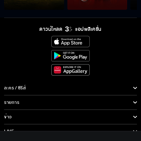
ดาวน์โหลด
แอปพลิเคชั่น
ละคร / ซีรีส์
ละคร/ซีรีส์
รายการ
ซีรีส์นานาชาติ
รายการทั้งหมด
ข่าว
การ์ตูน & เกม
ข่าวทั้งหมด
LIVE
รายการข่าว
ทีวีออนไลน์