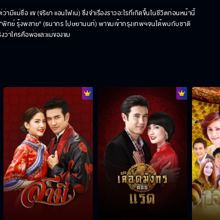
ว่ามีแม่ชื่อ แข (จริยา แอนโฟเน่) ซึ่งจำเรื่องราวอะไรที่เกิดขึ้นในชีวิตก่อนหน้านี้
ันหนึ่ง “พิทย์ รุ้งพลาย” (ธนากร โปษยานนท์) พาขมเข้ากรุงเทพฯจนได้พบกับชาติ
งว่าใครคือพ่อและแม่ของขม