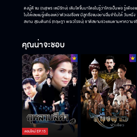
ดงผู้ดี ขม (ณฐพร เตมีรักษ์) เติบโตขึ้นมาโดยไม่รู้ว่าใครเป็นพ่อ รู้เพียงแต่
ไม่ได้เลยแม่รู้เพียงแต่ว่าตัวเองชื่อแข มีลูกชื่อขมอย่างอื่นจำไม่ได้ ว
สยาม สุรบดินทร์ (กฤษฎา พรเวโรจน์) ชาติสยามช่วยขมตามหาความจริ
คุณน่าจะชอบ
ตอนใหม่
EP.
15