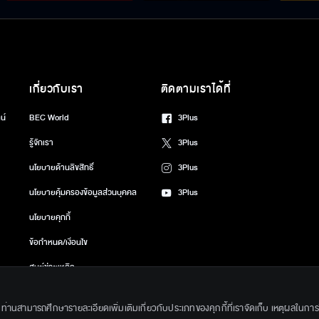
เกี่ยวกับเรา
ติดตามเราได้ที่
น์
BEC World
3Plus
รู้จักเรา
3Plus
นโยบายด้านลิขสิทธิ์
3Plus
นโยบายคุ้มครองข้อมูลส่วนบุคคล
3Plus
นโยบายคุกกี้
ข้อกำหนด/เงื่อนไข
ศูนย์ช่วยเหลือ
gkok Entertainment Co.,Ltd. All Rights Reserved. Powered by BECi Corpo
ึ้น ท่านสามารถศึกษารายละเอียดเพิ่มเติมเกี่ยวกับประเภทของคุกกี้ที่เราจัดเก็บ เหตุผลในการใช้