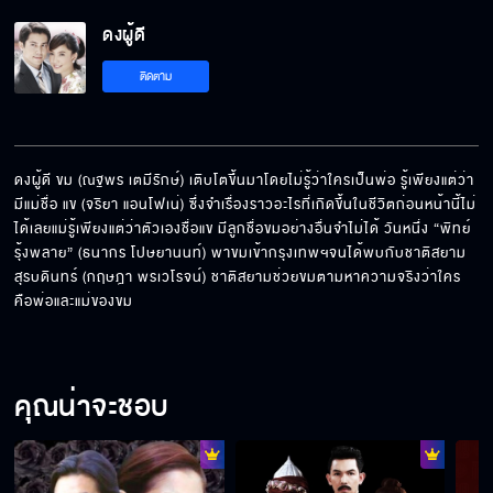
ดงผู้ดี EP.18[5/6]
ดงผู้ดี
ติดตาม
ดงผู้ดี EP.18[6/6]
ดงผู้ดี ขม (ณฐพร เตมีรักษ์) เติบโตขึ้นมาโดยไม่รู้ว่าใครเป็นพ่อ รู้เพียงแต่ว่า
มีแม่ชื่อ แข (จริยา แอนโฟเน่) ซึ่งจำเรื่องราวอะไรที่เกิดขึ้นในชีวิตก่อนหน้านี้ไม่
ได้เลยแม่รู้เพียงแต่ว่าตัวเองชื่อแข มีลูกชื่อขมอย่างอื่นจำไม่ได้ วันหนึ่ง “พิทย์ 
รุ้งพลาย” (ธนากร โปษยานนท์) พาขมเข้ากรุงเทพฯจนได้พบกับชาติสยาม 
สุรบดินทร์ (กฤษฎา พรเวโรจน์) ชาติสยามช่วยขมตามหาความจริงว่าใคร
คือพ่อและแม่ของขม
คุณน่าจะชอบ