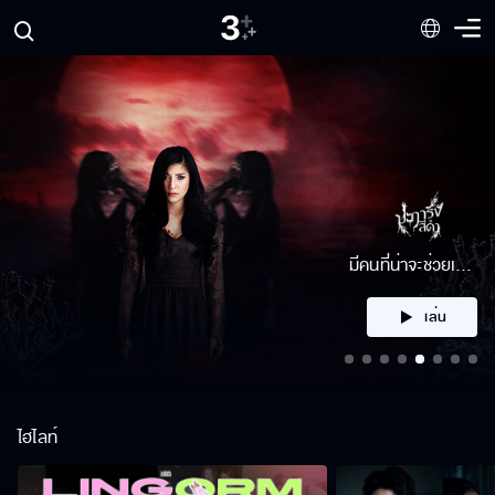
คลิก
ไฮไลท์