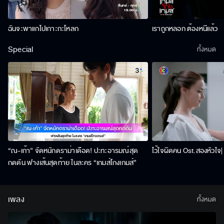
ฉันจะพาแกไปเกาะกะโหลก
เราถูกหลอก ต้องหนีแล้ว
Special
ทั้งหมด
“ณ-เก้า” จัดหนักดราม่าเดือด! ปะทะอารมณ์สุด
ไว้ใจผิดคน Ost.สองหัวใจ| 
กดดัน ฟางเส้นสุดท้าย ในละคร “เกมส์โกงเกมส์”
เพลง
ทั้งหมด