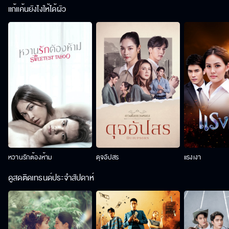
แก้แค้นยังไงให้ได้ผัว
หวานรักต้องห้าม
ดุจอัปสร
แรงเงา
ดูสดติดเทรนด์ประจำสัปดาห์