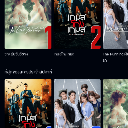
วาดฝันวันวิวาห์
เกมส์โกงเกมส์
The Running เง
รัก
ที่สุดของละครประจำสัปดาห์