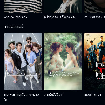
พวกเฮียมาช่วยแล้ว
ที่ป๊าทำทั้งหมดก็เพื่อตัวเอง
ถ้าไม่หล่อจริง เปิ
ละครออนแอร์
The Running เงิน งาน ความ
วาดฝันวันวิวาห์
เกมส์โกงเกมส์
รัก