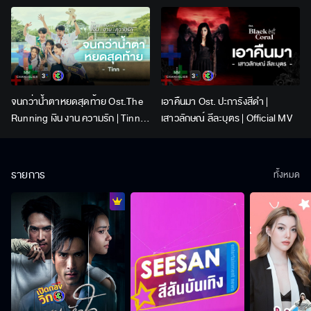
Lingling Kwong x Orm
Kornnaphat | Official Karaoke
จนกว่าน้ำตาหยดสุดท้าย Ost.The
เอาคืนมา Ost. ปะการังสีดำ |
Running เงิน งาน ความรัก | Tinn |
เสาวลักษณ์ ลีละบุตร | Official MV
Official MV
รายการ
ทั้งหมด