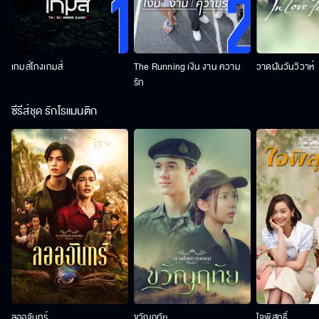
เกมส์โกงเกมส์
The Running เงิน งาน ความ
วาดฝันวันวิวาห์
รัก
ซีรีส์ชุด รักโรแมนติก
ลออจันทร์
ขวัญฤทัย
ใจพิสุทธิ์