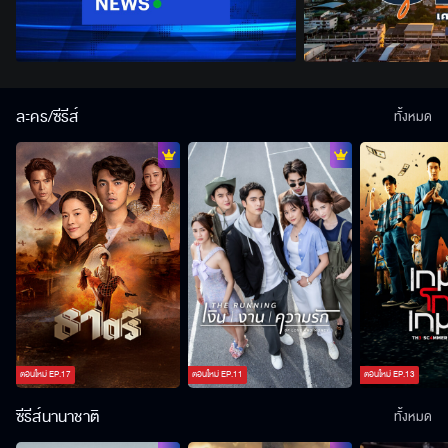
ละคร/ซีรีส์
ทั้งหมด
ตอนใหม่
EP.
17
ตอนใหม่
EP.
11
ตอนใหม่
EP.
13
ซีรีส์นานาชาติ
ทั้งหมด