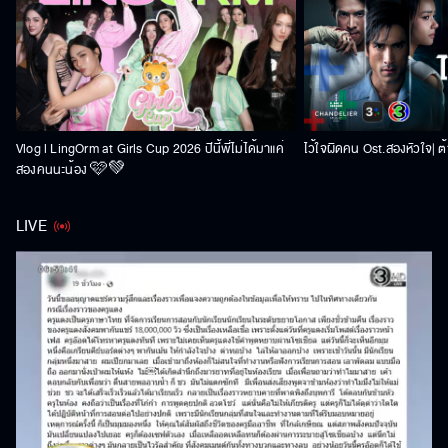
Vlog l LingOrm at Girls Cup 2026 ปีนี้พี่ไม่ได้มาแค่
ไว้ใจผิดคน Ost.สองหัวใจ| ต้า
สองคนนะน้อง 🩷💚
LIVE