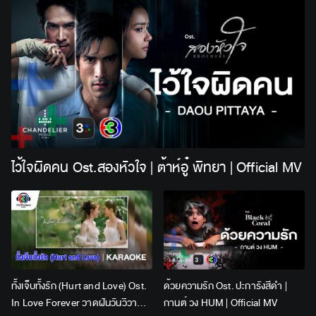
ไว้ใจผิดคน Ost.สองหัวใจ | ต้าห์อู๋ พิทยา | Official MV
ทั้งเจ็บทั้งรัก (Hurt and Love) Ost.
ด้วยความรัก Ost. ปะการังสีดำ |
In Love Forever วาดฝันวันวิวาห์ |
กานต์ วง HUM | Official MV