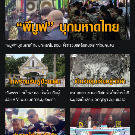
“พีมูฟ” บุกมหาดไทย ปักหลักไม่ถอย! จี้รัฐเร่งปลดล็อกปัญหาที่ดินคนจน
“วัดพระบาทน้ำพุ” แจงไม่พร้อมรับผู้
กรมอุทยานฯ เผยเสือโคร่งขย้ำเจ้าหน้าที่
ป่วย HIV เพิ่ม แบกภาระผู้ป่วยเก่า
ระบุชัดเป็นลูกแม่อภิญญา อยู่ในช่วงวัย
จนท.อีกกว่า 200 ชีวิต
รุ่น ชี้ไม่เข้าข่าย “เสือกินคน”