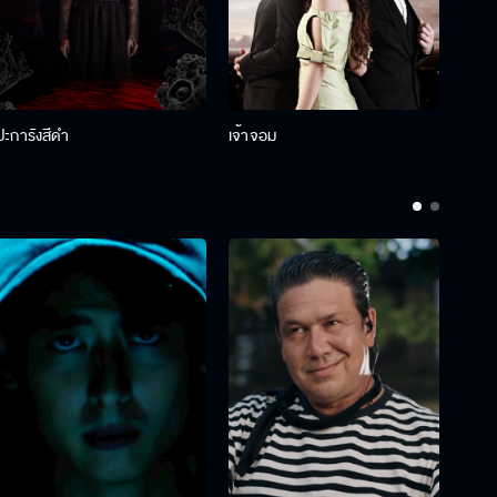
ปะการังสีดำ
เจ้าจอม
รักกั