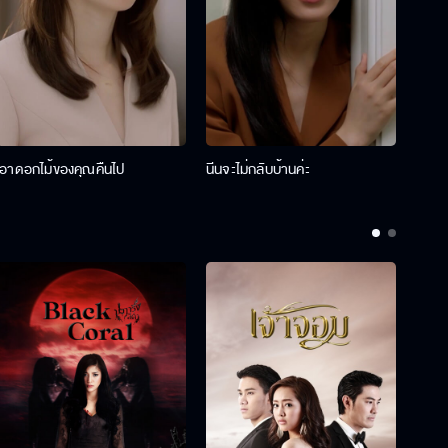
เอาดอกไม้ของคุณคืนไป
นีนจะไม่กลับบ้านค่ะ
นินท