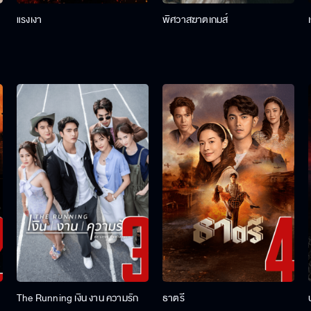
แรงเงา
พิศวาสฆาตเกมส์
The Running เงิน งาน ความรัก
ธาตรี