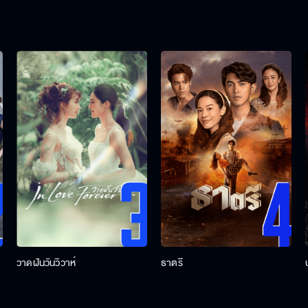
วาดฝันวันวิวาห์
ธาตรี