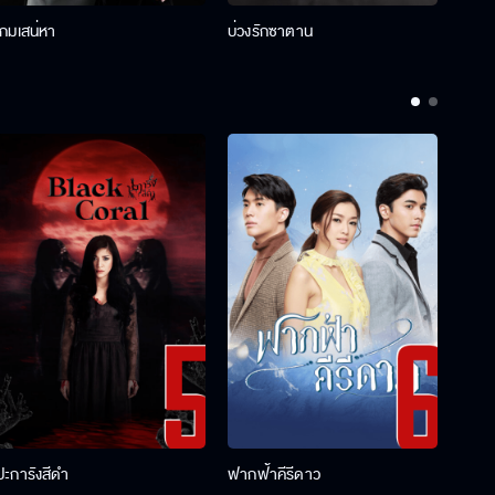
เกมเสน่หา
บ่วงรักซาตาน
บ่วงห
ปะการังสีดำ
ฟากฟ้าคีรีดาว
พ่อคร