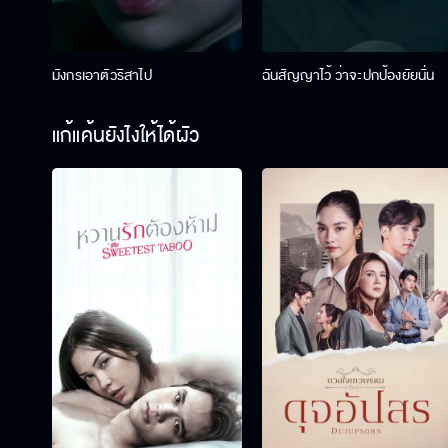
มังกรเอาตัวริสาไป
ฉันสัญญาไว้ ว่าจะปกป้องยัยนั่น
แก้แค้นยังไงให้ได้ผัว