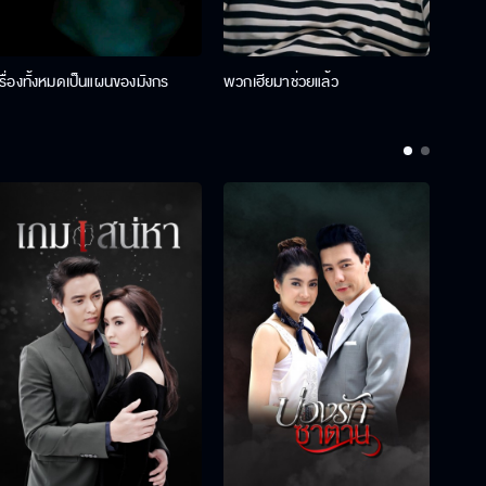
เรื่องทั้งหมดเป็นแผนของมังกร
พวกเฮียมาช่วยแล้ว
ที่ป๊า