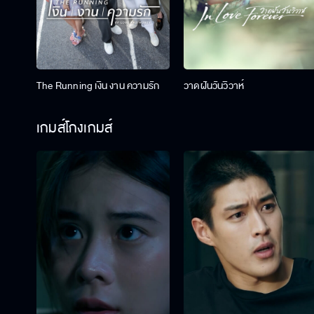
The Running เงิน งาน ความรัก
วาดฝันวันวิวาห์
เกมส์โกงเกมส์