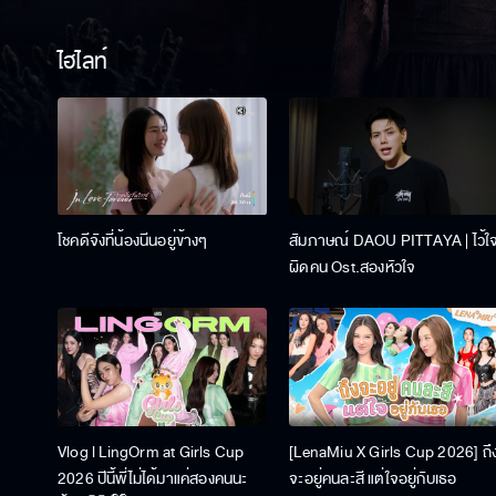
ไฮไลท์
โชคดีจังที่น้องนีนอยู่ข้างๆ
สัมภาษณ์ DAOU PITTAYA | ไว้ใ
ผิดคน Ost.สองหัวใจ
Vlog l LingOrm at Girls Cup
[LenaMiu X Girls Cup 2026] ถึ
2026 ปีนี้พี่ไม่ได้มาแค่สองคนนะ
จะอยู่คนละสี แต่ใจอยู่กับเธอ