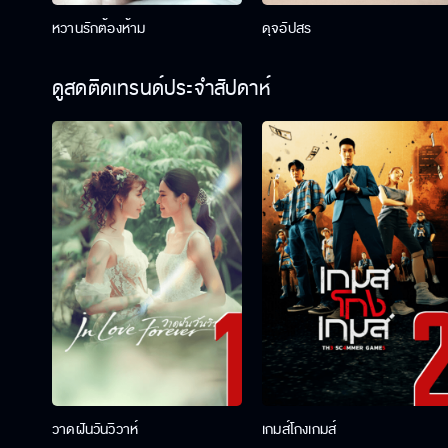
หวานรักต้องห้าม
ดุจอัปสร
ดูสดติดเทรนด์ประจำสัปดาห์
วาดฝันวันวิวาห์
เกมส์โกงเกมส์