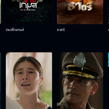
เกมส์โกงเกมส์
ธาตรี