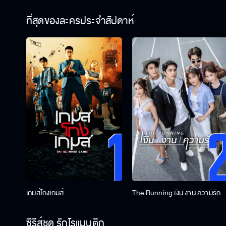
ที่สุดของละครประจำสัปดาห์
เกมส์โกงเกมส์
The Running เงิน งาน ความรัก
ซีรีส์ชุด รักโรแมนติก