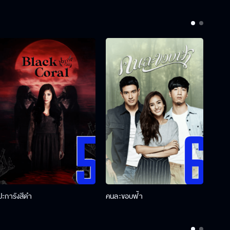
ปะการังสีดำ
คนละขอบฟ้า
ผู้กอ