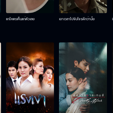
แกโคตรเห็นแก่ตัวเลย
เอาเวลาไปจับโจรดีกว่ามั้ย