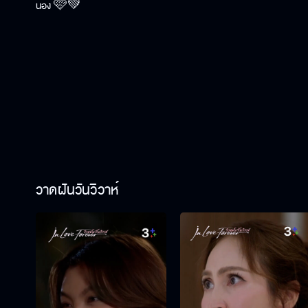
น้อง 🩷💚
วาดฝันวันวิวาห์