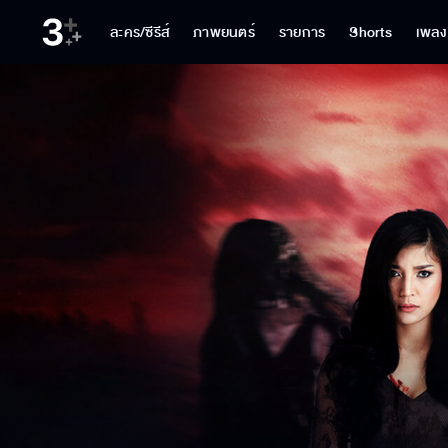
ละคร/ซีรีส์
ภาพยนตร์
รายการ
Shorts
เพลง