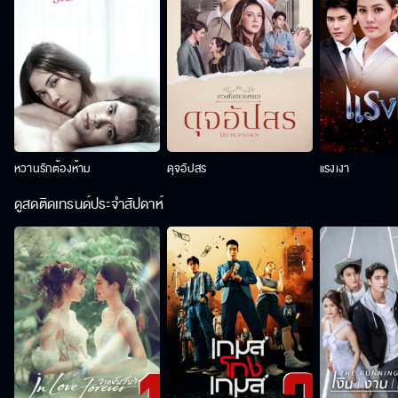
หวานรักต้องห้าม
ดุจอัปสร
แรงเงา
ดูสดติดเทรนด์ประจำสัปดาห์