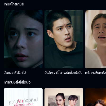
เกมส์โกงเกมส์
มังกรเอาตัวริสาไป
ฉันสัญญาไว้ ว่าจะปกป้องยัยนั่น
แกโคตรเห็นแก่ตั
แก้แค้นยังไงให้ได้ผัว