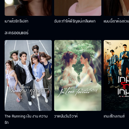
เมาแล้วรักรึเปล่า
ฉันจะทำให้พี่รัญจน์เกลียดแก
แผนนี้เราต้องช่ว
ละครออนแอร์
The Running เงิน งาน ความ
วาดฝันวันวิวาห์
เกมส์โกงเกมส์
รัก