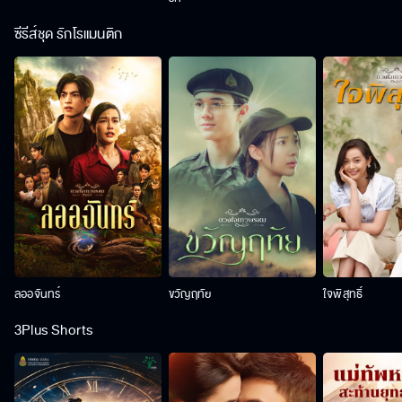
ซีรีส์ชุด รักโรแมนติก
ลออจันทร์
ขวัญฤทัย
ใจพิสุทธิ์
3Plus Shorts