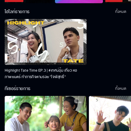
ไฮไลท์รายการ
ทั้งหมด
Highlight Tate Time EP.3 | #เทศน์อุ้ม เที่ยว หอ
ภาพยนตร์ ทำภารกิจตามรอย “ใจพิสุทธิ์“
ทีเซอร์รายการ
ทั้งหมด