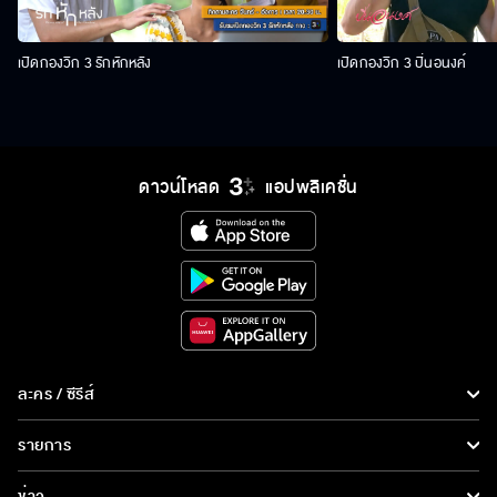
เปิดกองวิก 3 รักหักหลัง
เปิดกองวิก 3 ปิ่นอนงค์
ดาวน์โหลด
แอปพลิเคชั่น
ละคร / ซีรีส์
ละคร/ซีรีส์
รายการ
ซีรีส์นานาชาติ
รายการทั้งหมด
ข่าว