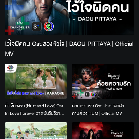
ไว้ใจผิดคน Ost.สองหัวใจ | DAOU PITTAYA | Official
MV
ทั้งเจ็บทั้งรัก (Hurt and Love) Ost.
ด้วยความรัก Ost. ปะการังสีดำ |
In Love Forever วาดฝันวันวิวาห์ |
กานต์ วง HUM | Official MV
Lingling Kwong x Orm
Kornnaphat | Official Karaoke