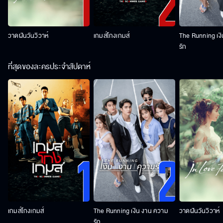
วาดฝันวันวิวาห์
เกมส์โกงเกมส์
The Running เง
รัก
ที่สุดของละครประจำสัปดาห์
เกมส์โกงเกมส์
The Running เงิน งาน ความ
วาดฝันวันวิวาห์
รัก