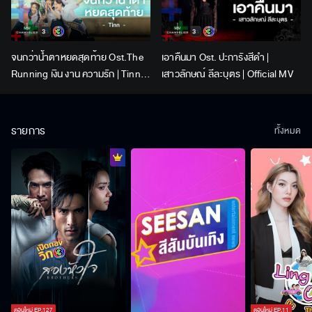
จนกว่าน้ำตาหยดสุดท้าย Ost.The
เอาคืนมา Ost. ปะการังสีดำ |
Running เงิน งาน ความรัก | Tinn |
เสาวลักษณ์ ลีละบุตร | Official MV
Official MV
รายการ
ทั้งหมด
ตอนใหม่
EP.
127
ตอนใหม่
EP.
11