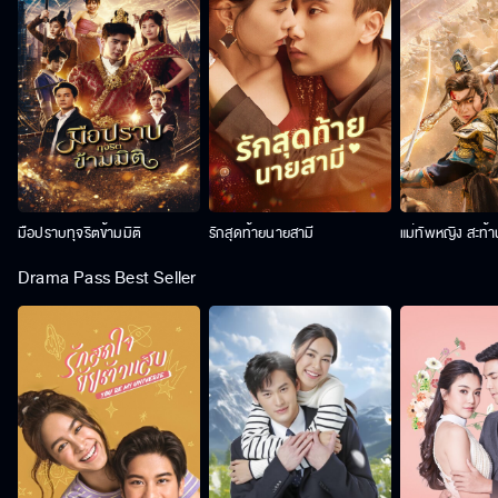
มือปราบทุจริตข้ามมิติ
รักสุดท้ายนายสามี
แม่ทัพหญิง สะท้
Drama Pass Best Seller