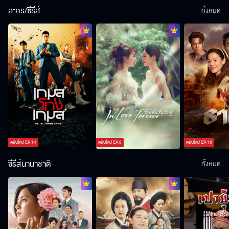
ละคร/ซีรีส์
ทั้งหมด
ตอนใหม่
EP.
14
ตอนใหม่
EP.
8
ตอนใหม่
EP.
18
ซีรีส์นานาชาติ
ทั้งหมด