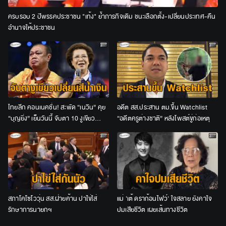
ครบรอบ 2 ปีพรรคประชาชน "เท้ง" ย้ำภารกิจเดิม ชนะเลือกตั้ง-เปลี่ยนประเทศ-คืน
อำนาจให้ประชาชน
ไทยลีก คอนเนคชั่น! สะพัด “เนวิน” คุย
อดีต สส.ประสาน ตม.ขึ้น Watchlist
“บุญยิ่ง” เย็นวันนี้ จับตา 10 งูเขียว
“อดีตครูต่างชาติ” หลังโพสต์ขู่ก่อเหตุ
เปลี่ยนสีน้ำเงินหรือไม่
สภาโคโซโววุ่น สส.ฝ่ายค้าน ปาไข่ใส่
แม่ 'เต้ ดราก้อนไฟว์' ใจสลาย ยังคาใจ
รักษาการนายกฯ
ปมเสียชีวิต เผยเส้นทางชีวิต