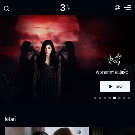
คลิก
ไฮไลท์