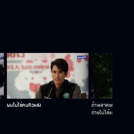
Behind The Scene สืบลับหมอ
ระบาด EP.14
Behind The Scene สืบลับหมอ
ระบาด EP.13
Behind The Scene สืบลับหมอ
ระบาด EP.12
ผมไม่ใช่คนหิวแสง
ถ้าพลาดแค่วินาทีเดี
ถ่ายไม่ได้แล้ว
Behind The Scene สืบลับหมอ
ระบาด EP.11