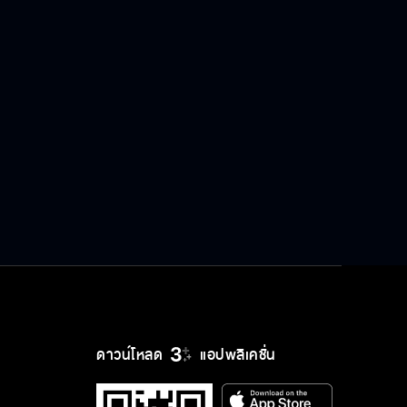
Behind The Scene สืบลับหมอ
ระบาด EP.10
Behind The Scene สืบลับหมอ
ระบาด EP.9
Behind The Scene สืบลับหมอ
ระบาด EP.8
Behind The Scene สืบลับหมอ
ดาวน์โหลด
แอปพลิเคชั่น
ระบาด EP.7