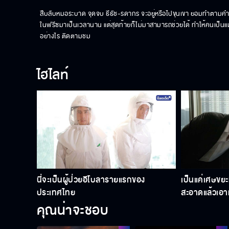
สืบลับหมอระบาด จุดจบ ธีธัช-รดากร จะอยู่หรือไปขุนเขา ยอมทำตามคำสั่ง
ในฟรีซมาเป็นเวลานาน แต่สุดท้ายก็ไม่มาสามารถช่วยได้ ทำให้คนเป็นแม่
อย่างไร ติดตามชม
ไฮไลท์
นี่จะเป็นผู้ป่วยอีโบลารายแรกของ
เป็นแค่เศษขยะ
ประเทศไทย
สะอาดแล้วเอา
คุณน่าจะชอบ