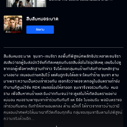
สืบลับหมอระบาด
Behind The Scene สืบลับหมอระบาด EP.3
ติดตาม
Behind The Scene สืบลับหมอระบาด EP.2
สืบลับหมอระบาด  ขุนเขา-เจนจิรา ลงพื้นที่พิสูจน์ศพลัทธิประหลาดเจนจิรา 
สงสัยว่ารถตู้รับส่งนักวิจัยที่เกิดเหตุชนกับรถสิบล้อไม่ใช่อุบัติเหตุ เลยรีบไปดู
ซากรถตู้เพื่อหาหลักฐานทำข่าว จึงได้เจอกลุ่มคนร้ายกำลังทำลายหลักฐาน
Behind The Scene สืบลับหมอระบาด EP.1
บางอย่าง เจนแอบถ่ายคลิปไว้ แต่ดันถูกจับได้และจะโดนทำร้าย ขุนเขา ตาม
มาเพราะความเป็นห่วงเข้าช่วยทัน เธอกลัวว่าพ่อจะตกอยู่ในอันตรายถ้ายัง
ทำงานที่ศูนย์วิจัย RDK เลยขอร้องให้ลาออก ขุนเขาจึงขอร่วมทีมกับ  หมอ
ราม เพื่อสืบหาคนร้ายและรับปากกับเจนว่าจะดูแลไม่ให้เกิดอันตรายอย่าง
แน่นอน หมอรามพาขุนเขาเข้าร่วมทีมทันที แต่ ธีธัช ไม่ยอมรับ พอมินตราขอ
เข้าร่วมทีมแทน ถึงทำให้เขายอมตกลง ด้าน แม็กกี้ ได้ข่าวจากชาวบ้านว่ามี
คนแอบนำศพหัวโล้นมาเผาที่วัดเกือบทุกคืน กลุ่มของขุนเขารีบตามไปพิสูจน์
ความจริงด้วยอีก
... 