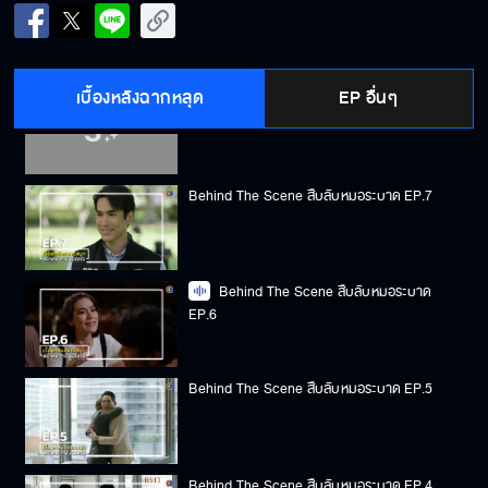
Behind The Scene สืบลับหมอระบาด EP.9
เบื้องหลังฉากหลุด
EP อื่นๆ
Behind The Scene สืบลับหมอระบาด EP.8
Behind The Scene สืบลับหมอระบาด EP.7
Behind The Scene สืบลับหมอระบาด
EP.6
Behind The Scene สืบลับหมอระบาด EP.5
Behind The Scene สืบลับหมอระบาด EP.4