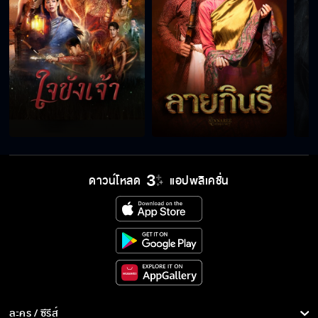
ดาวน์โหลด
แอปพลิเคชั่น
ละคร / ซีรีส์