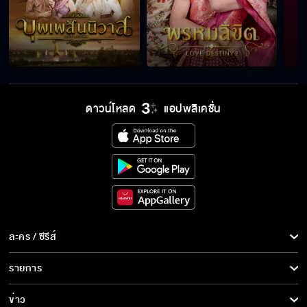
ดาวน์โหลด
แอปพลิเคชั่น
ละคร / ซีรีส์
ละคร/ซีรีส์
รายการ
ซีรีส์นานาชาติ
รายการทั้งหมด
ข่าว