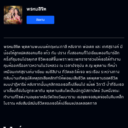
พรหมลิขิต
ติดตาม
พรหมลิขิต พุดตานพบมนต์กฤษณะกาลี หลังจาก พ่อเดช และ เกศสุรางค์ มี
น้องให้ลูกแฝดสองคนคือ แก้ว กับ ปราง ทั้งสองคนก็ไปเยี่ยมตองกีมาร์อีก
ครั้งที่ชุมชนโปรตุเกส ชีวิตเธอดีขึ้นเพราะพระเพทราชาช่วยให้เธอได้ทำงาน
คุมห้องเครื่องคาวหวานในวังหลวง ณ เวลาปัจจุบัน ด.ญ.พุดตาน ที่หน้า
เหมือนเกศสุรางค์มาเยี่ยม แม่ชีสิปาง ที่วัดและได้เจอ พระเรือง ระหว่างทาง
กลับบ้านเกิดอุบัติเหตุรถเสียหลักทำให้พ่อแม่เสียชีวิต แต่พุดตานรอดชีวิต
แบบปาฏิหาริย์ หลังจากนั้นบุคลิกของเธอก็เปลี่ยนไป แม้แต่ วิภาวี ป้าที่รับเธอ
มาเลี้ยงก็ยังไม่ถูกชะตากัน พุดตานเติบโตเป็นนักภูมิสถาปัตย์ วันหนึ่งขณะ
ทำงานที่ไซต์งานอยุธยาหลังวัดไชยวัฒนาราม เธอขุดเจอสมุดข่อยในหีบเหล็ก
โบราณ หลังสัมผัสมันชีวิตของเธอได้เปลี่ยนแปลงตลอดกาล