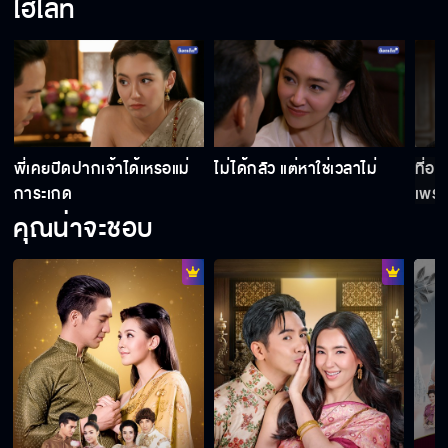
ไฮไลท์
พี่เคยปิดปากเจ้าได้เหรอแม่
ไม่ได้กลัว แต่หาใช่เวลาไม่
ที่ออ
การะเกด
เพราะ
สวย
คุณน่าจะชอบ