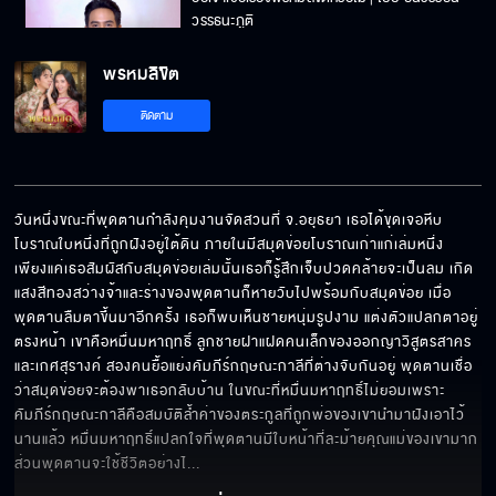
วรรธนะภูติ
พรหมลิขิต
รักหนึ่งเกิดเพราะ " บุพเพสันนิวาส " อีกรักหนึ่ง
ติดตาม
กำลังจะเกิด ใคร ... ลิขิต ?
มนต์กฤษณะกาลี จะนำพวกเขากลับมา เร็ว ๆ นี้
นะออเจ้า
วันหนึ่งขณะที่พุดตานกำลังคุมงานจัดสวนที่ จ.อยุธยา เธอได้ขุดเจอหีบ
โบราณใบหนึ่งที่ถูกฝังอยู่ใต้ดิน ภายในมีสมุดข่อยโบราณเก่าแก่เล่มหนึ่ง 
เพียงแค่เธอสัมผัสกับสมุดข่อยเล่มนั้นเธอก็รู้สึกเจ็บปวดคล้ายจะเป็นลม เกิด
แสงสีทองสว่างจ้าและร่างของพุดตานก็หายวับไปพร้อมกับสมุดข่อย เมื่อ
พุดตานลืมตาขึ้นมาอีกครั้ง เธอก็พบเห็นชายหนุ่มรูปงาม แต่งตัวแปลกตาอยู่
ตรงหน้า เขาคือหมื่นมหาฤทธิ์ ลูกชายฝาแฝดคนเล็กของออกญาวิสูตรสาคร
และเกศสุรางค์ สองคนยื้อแย่งคัมภีร์กฤษณะกาลีที่ต่างจับกันอยู่ พุดตานเชื่อ
ว่าสมุดข่อยจะต้องพาเธอกลับบ้าน ในขณะที่หมื่นมหาฤทธิ์ไม่ยอมเพราะ
คัมภีร์กฤษณะกาลีคือสมบัติล้ำค่าของตระกูลที่ถูกพ่อของเขานำมาฝังเอาไว้
นานแล้ว หมื่นมหาฤทธิ์แปลกใจที่พุดตานมีใบหน้าที่ละม้ายคุณแม่ของเขามาก 
ส่วนพุดตานจะใช้ชีวิตอย่างไ
... 