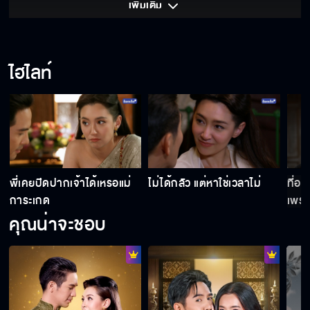
เพิ่มเติม 
ไฮไลท์
พี่เคยปิดปากเจ้าได้เหรอแม่
ไม่ได้กลัว แต่หาใช่เวลาไม่
ที่ออ
การะเกด
เพราะ
สวย
คุณน่าจะชอบ