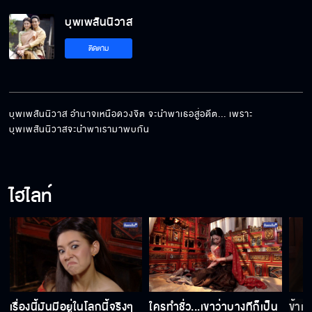
บุพเพสันนิวาส
ท่านคิดว่า พระมหากษัตริย์ควรจะเป็นเช่นไร
ติดตาม
ไอ้แก่นี่เป็นใคร
บุพเพสันนิวาส อำนาจเหนือดวงจิต จะนำพาเธอสู่อดีต... เพราะ
บุพเพสันนิวาสจะนำพาเรามาพบกัน
สิ่งที่มัดใจพี่ คือจิตใจของออเจ้า
ไฮไลท์
ทำดีได้ แต่อย่าให้เด่น มันจะเกิดภัย
พ่อแก่ตัวแล้ว ต้องขออำลาก่อนนะ
เรื่องนี้มันมีอยู่ในโลกนี้จริงๆ
ใครทำชั่ว...เขาว่าบางทีก็เป็น
ข้าเ