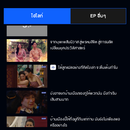
ไฮไลท์
EP อื่นๆ
จากบุพเพสันนิวาส ถึงพรหมลิขิต สู่การเป็นพ่อ
แม่
จากบุพเพสันนิวาส สู่พรหมลิขิต สู่การผลัด
เปลี่ยนยุคประวิติศาสตร์
ได้ลูกแฝดอย่างที่คิดไงเล่า จะตื่นเต้นทำไม
บังอาจยกบ้านเมืองของกูให้พวกมัน มึงกําเริบ
เสิบสานมาก
บ้านเมืองนี้ให้ที่อยู่ที่กินแก่ท่าน มันยังไม่เพียงพอ
หรืออย่างไร