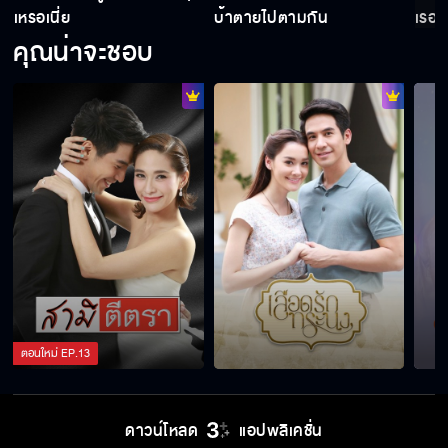
เหรอเนี่ย
บ้าตายไปตามกัน
เรอะ
คุณน่าจะชอบ
ออเจ้าเคยละเล่นโล้สำเภาหรือไม่
หากออเจ้าเป็นอะไรไปข้าคงอยู่ไม่ได้ ให้ข้าตายก่อน
เสียยังดีกว่า
ข้าได้กลิ่นแป้งน้ำอบ น้ำหอมของหญิงสยาม
เจ้าต้องกลับมา เพื่อครองคู่กับคนที่ต้องพบเจอ
ทุกชาติ
ตอนใหม่
EP.
13
เจ้ากล่าวหาว่าข้าเนรคุณแผ่นดินเหรอ
ดาวน์โหลด
แอปพลิเคชั่น