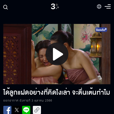
จากบุพเพสันนิวาส สู่การนำพามาด้วยมนต์
กฤษณะกาลี
Play
แม้จะกี่ภพ กี่ชาติ พี่ก็จะติดตามเคียงคู่ออเจ้าทุก
ชาติไป
Video
ว่ายังไงลูกแม่ปราง...ยอมมั้ย
ได้ลูกแฝดอย่างที่คิดไงเล่า จะตื่นเต้นทำไม
ออกอากาศ อังคารที่ 3 ตุลาคม 2566
พี่ต้องตายแล้วเกิดใหม่อีกกี่รอบ ถึงจะได้พบออ
เจ้า