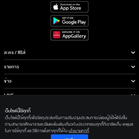
ต่อไปนี้แม่หญิงการะเกดจะเป็นแบบที่ข้าเป็น
ใจพี่แทบขาด เหมือนร่างกายไม่มีชีวิตจิตใจ
ละคร / ซีรีส์
ละคร/ซีรีส์
รายการ
แม่หญิงการะเกด ฟื้นแล้ว
ซีรีส์นานาชาติ
รายการทั้งหมด
ข่าว
การ์ตูน & เกม
ข่าวทั้งหมด
LIVE
เราสองคนเป็นพี่น้องฝาแฝดกัน มาหลายภพ
หลายชาติ
รายการข่าว
ทีวีออนไลน์
เกี่ยวกับเรา
เว็บไซต์นี้ใช้คุกกี้
ข่าวประชาสัมพันธ์
เว็บไซต์นี้ใช้คุกกี้เพื่อวัตถุประสงค์ในการปรับปรุงประสบการณ์ของผู้ใช้ให้ดียิ่งขึ้น
BEC World
หากต้องเสี่ยง ก็พร้อมจะยอมรับ
ติดตามเราได้ที่
ท่านสามารถศึกษารายละเอียดเพิ่มเติมเกี่ยวกับประเภทของคุกกี้ที่เราจัดเก็บ เหตุผล
ในการใช้คุกกี้ และวิธีการตั้งค่าคุกกี้ได้ใน
นโยบายคุกกี้
รู้จักเรา