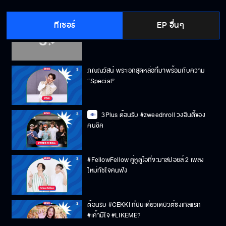
ทีเซอร์
EP อื่นๆ
3Plus รับแขก HAVE A NICE DAY
ภณณวัสน์ พระเอกสุดหล่อที่มาพร้อมกับความ
“Special”
3Plus ต้อนรับ #zweednroll วงอินดี้ของ
คนชิค
#FellowFellow คู่หูดูโอที่จะมาสปอยล์ 2 เพลง
ใหม่ทัชใจคนฟัง
ต้อนรับ #CEKKI ที่บินเดี่ยวเดบิวต์ซิงเกิลแรก
#เค้ามีใจ #LIKEME?