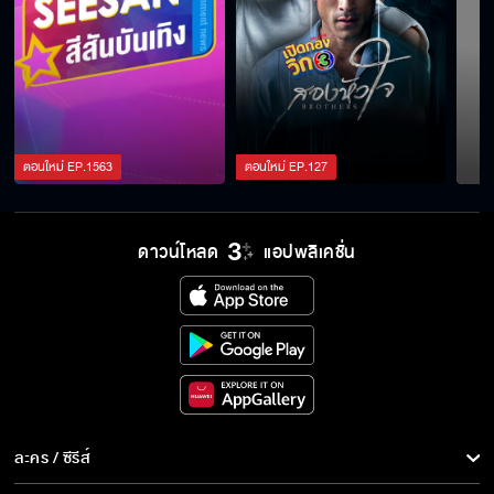
3Plus ต้อนรับ BNK48 เล่าถึงซิงเกิลส่งท้ายเฌอ
ปราง ในฐานะไอดอล BNK48
สาวร็อกหน้าหวานจาก genie records มาฝาก
ตอนใหม่
EP.
1563
ตอนใหม่
EP.
127
เพลงที่ฟังแล้วเจ็บจี๊ด
ต้อนรับ #THE7 7 หนุ่มสุดป่วน 2 สัญชาติ มา
ดาวน์โหลด
แอปพลิเคชั่น
ฝากเคมีใหม่ๆ เอาใจสาย TPOP
PUN Therapist มาเยียวยาหัวใจ
3Plus ต้อนรับ Seasonfiveband และ
ละคร / ซีรีส์
Miteennn
ละคร/ซีรีส์