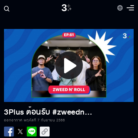
ต้อนรับ #Gaikai วงดนตรีหญิงล้วนเบอร์แรกของ
ค่าย Gene Lab
3Plus ต้อนรับ Clockwork Motionless
Play
ต้อนรับความน่ารักสดใสของสาวๆ BNK48 x
CGM48
Video
#CHILLY ศิลปิน 3 หนุ่ม 3 สไตล์
3Plus ต้อนรับ #zweednroll วงอินดี้ของคนชิค
ออกอากาศ พฤหัสที่ 7 กันยายน 2566
วิส เกิร์ลกรุ๊ปวงแรกจาก G’NEST เดบิวต์เข้าสู่
วงการ T-POP