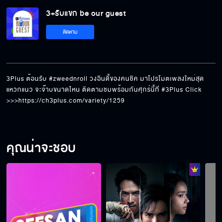
3+รับแขก be our guest
พี่พระเอกกับเด็กหมาในกอง มาอ้อนแฟนๆ ครับ
ติดตาม
ต้อนรับ 3 หนุ่มอารมณ์ดี #Slapkiss
3Plus ต้อนรับ #zweednroll วงอินดี้ของคนชิค มาโปรโมตเพลงใหม่สุด
แหวกแนว จะจ๊าบขนาดไหน ติดตามชมพร้อมกันศุกร์นี้ที่ #3Plus Click 
>>>https://ch3plus.com/variety/1259
3Plus ต้อนรับ #TAMP ศิลปินใหม่จาก "NEW
WAV. Entertainment"
คุณน่าจะชอบ
#ALALA มาโปรยเสน่ห์แบบแพรวพราวใส่ชาว
3Plus
ต้อนรับ 5 หนุ่มบอยกรุ๊ป #PERSES