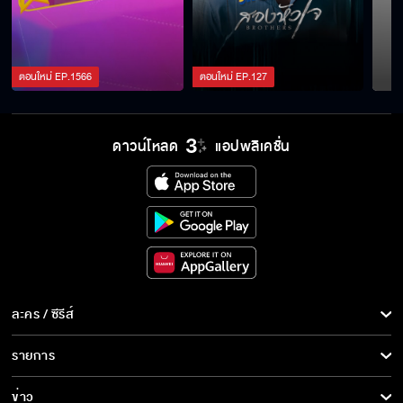
รับแขก be our guest พบกับสาวๆ 4EVE
ตอนใหม่
EP.
1566
ตอนใหม่
EP.
127
เปิดบ้านต้อนรับสาวๆ CGM48
ดาวน์โหลด
แอปพลิเคชั่น
ละคร / ซีรีส์
ละคร/ซีรีส์
รายการ
ซีรีส์นานาชาติ
รายการทั้งหมด
ข่าว