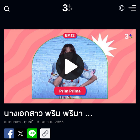
ต้อนรับ Girl Group น้องใหม่ Berry Berry
BNK48 X YINWAR
Play
ต้อนรับ 4 สาว Senbatsu ซิงเกิลที่ 12 จาก
BNK48
Video
ยินดีต้อนรับ "แต้ว" และ "พีพี" ร่วมงานกันครั้ง
แรก
นางเอกสาว พริม พริมา กับซิงเกิลแรก
ออกอากาศ ศุกร์ที่ 15 เมษายน 2565
การกลับมาครั้งที่ 2 ของ 7 หนุ่ม Atlas