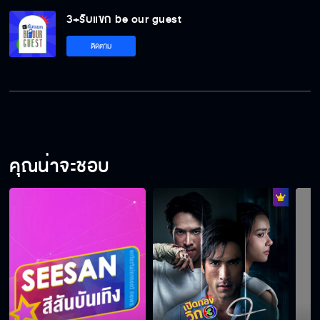
3+รับแขก be our guest
CELESTE
ติดตาม
หนุ่ม ATLAS กับการเดบิวต์ซิงเกิลแรกของพวก
เขา
คุณน่าจะชอบ
ต้อนรับนักร้องหน้าใหม่จากช่อง 3 “แต้ว ณฐพร”
ต้อนรับ 4 สาว Charaline
เปิดศักราชต้อนรับปีใหม่ด้วยความสดใสจาก
สาวๆ BNK48