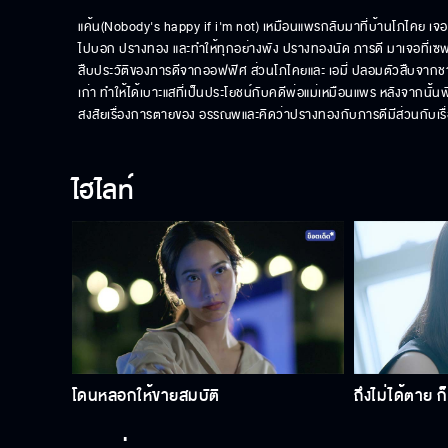
แค้น(Nobody's happy if i'm not) เหมือนแพรกลับมาที่บ้านโภไคย เจอน้า
ไปบอก ปรางทอง และทำให้ทุกอย่างพัง ปรางทองนัด ภารดี มาเจอที่เซฟเฮา
สืบประวัติของภารดีจากออฟฟิศ ส่วนโภไคยและ เอมี่ ปลอมตัวสืบจากช
เก่า ทำให้ได้เบาะแสที่เป็นประโยชน์กับคดีพ่อแม่เหมือนแพร หลังจากนั้
สงสัยเรื่องการตายของ อรรณพและคิดว่าปรางทองกับภารดีมีส่วนกับเรื่
ไฮไลท์
โดนหลอกให้ขายสมบัติ
ถึงไม่ได้ตาย ก