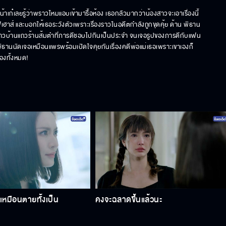
เก๋เลยรู้ว่าพราวไหมแอบเข้ามารื้อห้อง เธอกลัวมากว่าน้องสาวจะเอาเรื่องนี้
ส์ และบอกให้เธอระวังตัวเพราะเรื่องราวในอดีตกำลังถูกขุดคุ้ย ด้าน พิธาน 
าวบ้านแถวร้านส้มตำที่ภารดีชอบไปกินเป็นประจำ จนเจอรูปของภารดีกับแฟน
นพิธานนัดเจอเหมือนแพรพร้อมเปิดใจคุยกันเรื่องคดีพ่อแม่เธอเพราะเขาเองก็
องทั้งหมด!
็เหมือนตายทั้งเป็น
คงจะฉลาดขึ้นแล้วนะ