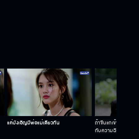
แค่บังเอิญมีพ่อแม่เดียวกัน
ถ้าขืนแกเข้าใกล้ลูก
กับความฉิบหายได้เล