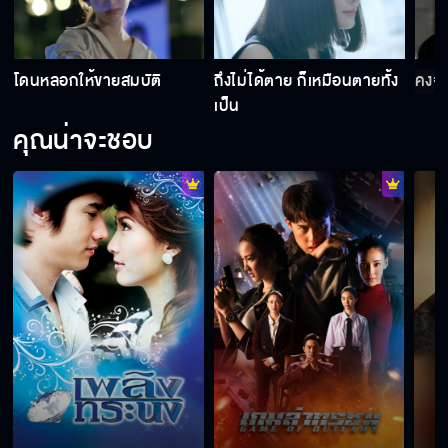
เตรียมรับมือกับปิศาจในตัวพี่ได้เลย
โดนหลอกให้ขายสมบัติ
ถึงไม่ได้ตาย ก็เหมือนตายทั้ง
คงจะ
เป็น
คุณน่าจะชอบ
ครั้งนี้มันจะได้ตายสมใจ
อย่าดูถูกผมเกินไป
ปรางไม่ได้รังเกียจหลานหรอกนะคะ
เริ่มเกมได้!!