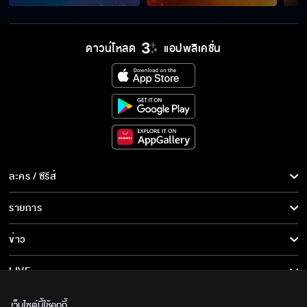
ผมอยากรู้จักเขามากขึ้น
ดาวน์โหลด
แอปพลิเคชั่น
ถ้าเธอไม่ทำพี่จะจัดการเอง
แค้น คืนนี้เสนอเป็นตอนแรก
ละคร / ซีรีส์
ละคร/ซีรีส์
รายการ
แค้น เริ่ม 7 มิถุนายนนี้
ซีรีส์นานาชาติ
รายการทั้งหมด
ข่าว
การ์ตูน & เกม
ข่าวทั้งหมด
LIVE
แค้น เร็วๆ นี้
รายการข่าว
ทีวีออนไลน์
เกี่ยวกับเรา
เว็บไซต์นี้ใช้คุกกี้