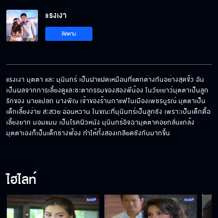
แรงเงา EP.8[5/6]
แรงเงา
ติดตาม
แรงเงา EP.8[6/6]
แรงเงา มุตตา และ มุนินทร์ เป็นฝาแฝดเหมือนที่แตกต่างกันอย่างสุดขั้ว อัน
เป็นผลจากการเลี้ยงดูและชะตากรรมของสองพี่น้อง ในวัยเยาว์มุตตาเป็นลูก
รักของ นายแปลก นางพิณ เจ้าของร้านกาแฟในเมืองเพชรบูรณ์ มุตตาเป็น
เด็กเลี้ยงง่าย สะสวย อ่อนหวาน ในขณะที่มุนินทร์เป็นลูกชัง เพราะเป็นเด็กดื้อ 
เลี้ยงยาก มอมแมม เป็นโรคผิวหนัง มุนินทร์อิจฉามุตตาคอยกลั่นแกล้ง 
มุตตาเองก็เป็นเด็กช่างฟ้อง ทำให้ทั้งสองเกลียดชังกันมากขึ้น
ไฮไลท์