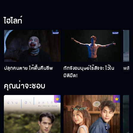
ไฮไลท์
ปลุกคนตาย ให้ฟื้นคืนชีพ
กักขังอมนุษย์ไร้สัจจะ ไว้ใน
พลัง
มิติมืด!
คุณน่าจะชอบ