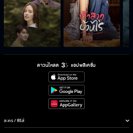
ดาวน์โหลด
แอปพลิเคชั่น
ละคร / ซีรีส์
ละคร/ซีรีส์