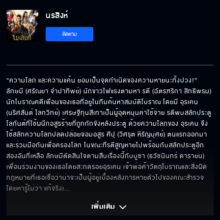
นรสิงห์
ติดตาม
“ความโลภ และความแค้น ย่อมเป็นจุดกำเนิดของความหายนะทั้งปวง!” 
ลักษมี (ศรัณยา จําปาทิพย์) นักข่าวไฟแรงตามหา รตี (ฉัตรฑริกา สิทธิพรม) 
นักโบราณคดีเพื่อนของเธอที่อยู่ในทีมค้นหาสมบัติโบราณ โดยมี อุรเคน 
(นริศสันต์ โลกวิทย์) เศรษฐีทุนสีเทาเป็นผู้อุดหนุนค่าใช้จ่าย รตีพบสลักประตู
โลกันต์ที่ใช้ผนึกอสูรร้ายที่ถูกกักขังหลังประตู ด้วยความโลภของ อุรเคน จึง
ใช้สลักความโลภปลดปล่อยจอมอสูร ศิปุ (วิศรุต หิรัญบุศย์) ตนแรกออกมา
และร่วมมือกันเพื่อครองโลก ในขณะที่รตีสูญหายไปพร้อมกับสลักประตูอีก
สองอันที่เหลือ ลักษมีตัดสินใจตามสืบเรื่องนี้กับบูชา (ธวัชนินทร์ ดารายน) 
เพื่อนร่วมงานของเธอโดยสะกดรอยอุรเคน เจ้าพ่อค้าวัตถุโบราณและสิ่งผิด
กฎหมายที่เธอเชื่อว่าน่าจะเป็นผู้อยู่เบื้องหลังการหายตัวไปของคณะสำรวจ
โดยหารู้ไม่ว่า แท้จริงเ
... 
เพิ่มเติม 