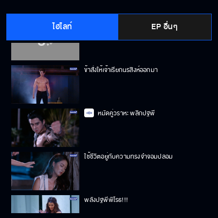
ไฮไลท์
EP อื่นๆ
จงหลับตา แล้วมองฟ้าด้วยหัวใจ
ข้าสั่งให้เจ้าเรียกนรสิงห์ออกมา
หมัดคู่วราหะ พลิกปฐพี
ใช้ชีวิตอยู่กับความทรงจำจอมปลอม
พลังปฐพีพิโรธ!!!