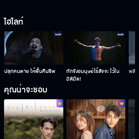
ไฮไลท์
ปลุกคนตาย ให้ฟื้นคืนชีพ
กักขังอมนุษย์ไร้สัจจะ ไว้ใน
พลัง
มิติมืด!
คุณน่าจะชอบ