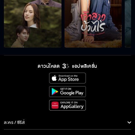
ดาวน์โหลด
แอปพลิเคชั่น
ละคร / ซีรีส์
ละคร/ซีรีส์