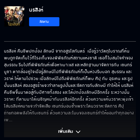
นรสิงห์
กักขังอมนุษย์ไร้สัจจะ ไว้ในมิติมืด!
ติดตาม
ปลุกคนตาย ให้ฟื้นคืนชีพ
นรสิงห์ คืนชีพปกป้อง ลักษมี จากอสูรโลกันตร์  เมื่อรู้ว่าวัตถุโบราณที่ค้น
พบถูกจัดเก็บไว้ที่โรงเก็บของพิพิธภัณฑ์สถานแห่งชาติ เธอก็ไม่สนใจคำของ 
สุบรรณ รีบไปที่พิพิธภัณฑ์เพื่อหาเบาะแส และหลักฐานมาจัดการกับ เชนทร์  
บูชา ตากล้องคู่ใจเมื่อรู้ลักษมีไปที่พิพิธภัณฑ์ก็เป็นห่วงรีบบอก สุบรรณ และ 
วราห์ ให้ตามไปช่วย เมื่อลักษมีไปถึงพิพิธภัณฑ์ก็พบ ศิปุ กับ อุรเคน และรูป
ปั้นนรสิงห์ สองอสูรร้ายจะทำลายรูปปั้นและจัดการกับลักษมี ทำให้ให้ นรสิงห์ 
คืนชีพขึ้นมาต่อสู้กับปีศาจทั้งสอง และได้ปกป้องลักษมีอีกครั้ง ระหว่างนั้น 
วราหะ ที่ตามมาได้เผชิญหน้ากับนรสิงห์อีกครั้ง ด้วยความแค้นวราหะพุ่งเข้า
ใส่นรสิงห์หมายจะกำจัดเสีย เชนทร์บอบช้ำเพราะโดนวราหะจัดการ ศิปุ
ถ่ายทอดพลังให้กับเชนทร์ ด้วยความละโมบของเชนทร์ทำให้ยอมทำทุกอย่าง
เพ
... 
เพิ่มเติม 