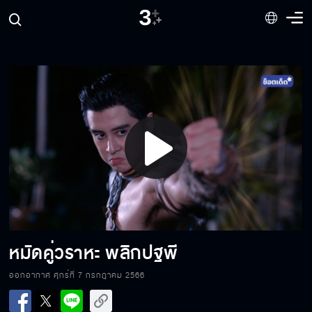
ขอมอบชุดรบ กลับคืนสู่เจ้าของที่แท้จริง
ขอเพียงท่าน ถอนคำสาปให้กับข้า
Play
ใช้เพื่อนรัก เป็นเหยื่อล่อพวกอมนุษย์
Video
ยอมเสียสละ เพื่อแลกพลังที่แข็งแกร่ง
หมัดคู่วราหะ พลิกปฐพี
ออกอากาศ ศุกร์ที่ 7 กรกฎาคม 2566
อมนุษย์อย่างแก ถ้าไม่มีชุดรบก็แค่เศษสวะ