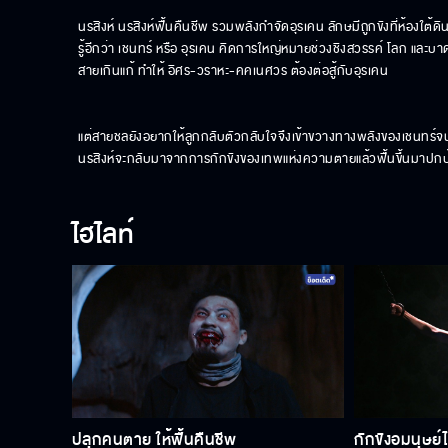
นรสิงห์ นรสิงห์ฟื้นคืนชีพ รวมพลังกำจัดอุรเคน ลักษมีถูกขังที่ห้องใต้ดิ
รู้อีกว่า เชนทร์ หรือ อุรเคน คิดการใหญ่หมายช่วงชิงสวรรค์ โลก แล
สายเกินแก้ ทำให้ อิศร-วราหะ-คคเนศวร ต้องต่อสู้กับอุรเคน

แต่สายชลยังอยากให้ลูกกลับตัวกลับใจจึงเข้าขวางทางพลังของเชนทร์จ
นรสิงห์จะกลับมาจากการกักขังของเทพแห่งความตายแล้วฟื้นขึ้นมาปกป้
ไฮไลท์
ปลุกคนตาย ให้ฟื้นคืนชีพ
กักขังอมนุษย์ไ