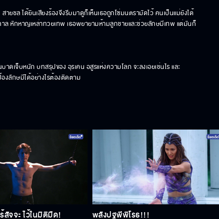
น สายชล ได้ยินเสียงร้องจึงรีบมาดูก็เห็นเธอถูกโซ่มนตรามัดไว้ คนเป็นแม่ยังได้
ะบาดาล หักหาญเหล่าทวยเทพ เธอพยายามห้ามลูกชายและช่วยลักษมีเทพ แต่มันก็
นบาดเจ็บหนัก บทสรุปของ อุรเคน อสูรแห่งความโลภ จะลงเอยเช่นไร และ
องลักษมีได้อย่างไรต้องติดตาม
ร้สัจจะ ไว้ในมิติมืด!
พลังปฐพีพิโรธ!!!