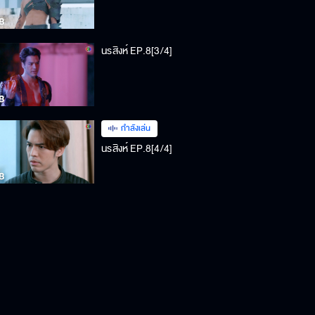
นรสิงห์ EP.8[3/4]
กำลังเล่น
นรสิงห์ EP.8[4/4]