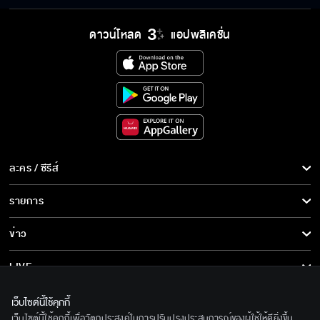
ดาวน์โหลด
แอปพลิเคชั่น
ละคร / ซีรีส์
ละคร/ซีรีส์
รายการ
ซีรีส์นานาชาติ
รายการทั้งหมด
ข่าว
การ์ตูน & เกม
ข่าวทั้งหมด
LIVE
รายการข่าว
ทีวีออนไลน์
เกี่ยวกับเรา
เว็บไซต์นี้ใช้คุกกี้
ข่าวประชาสัมพันธ์
เว็บไซต์นี้ใช้คุกกี้เพื่อวัตถุประสงค์ในการปรับปรุงประสบการณ์ของผู้ใช้ให้ดียิ่งขึ้น