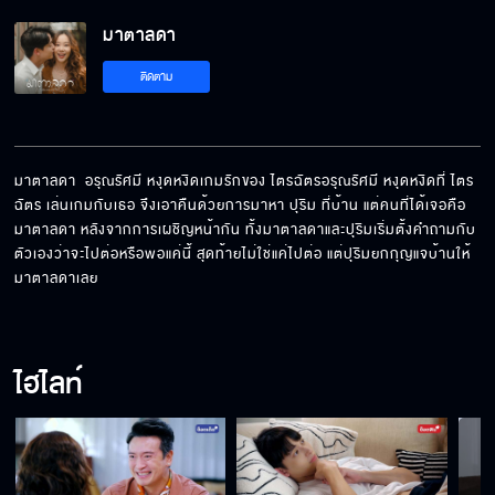
มาตาลดา
ติดตาม
มาตาลดา  อรุณรัศมี หงุดหงิดเกมรักของ ไตรฉัตรอรุณรัศมี หงุดหงิดที่ ไตร
ฉัตร เล่นเกมกับเธอ จึงเอาคืนด้วยการมาหา ปุริม ที่บ้าน แต่คนที่ได้เจอคือ 
มาตาลดา หลังจากการเผชิญหน้ากัน ทั้งมาตาลดาและปุริมเริ่มตั้งคำถามกับ
ตัวเองว่าจะไปต่อหรือพอแค่นี้ สุดท้ายไม่ใช่แค่ไปต่อ แต่ปุริมยกกุญแจบ้านให้
มาตาลดาเลย
ไฮไลท์