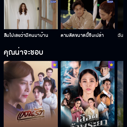
ไม่อยากให้ใครมาพูดว่า ได้ดีเพราะบารมีพ่อ
ลืมไปเลยว่ามีคนมาบ้าน
ตามติดขนาดนี้จีบเปล่า
ฉันไ
ตีหน้าเศร้า เล่าความจริง
คุณน่าจะชอบ
กลั้นเขินไม่อยู่ ถูกขอเป็นแฟน
ไม่ได้โกรธ แค่ไม่เหมือนเดิม
เป็นแฟนกันนะ