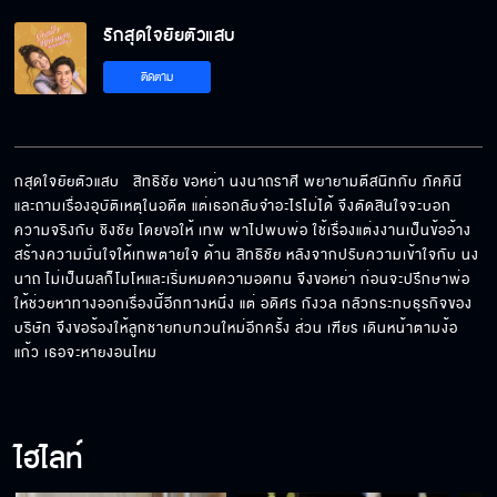
รักสุดใจยัยตัวแสบ
คนเดียวที่อยากจูบ คือเธอเท่านั้น
ติดตาม
ปลาหมึกเหม็น ๆ คงช่วยดับกลิ่นคาวของคุณได้
กสุดใจยัยตัวแสบ   สิทธิชัย ขอหย่า นงนาถราศี พยายามตีสนิทกับ ภัคคินี 
และถามเรื่องอุบัติเหตุในอดีต แต่เธอกลับจำอะไรไม่ได้ จึงตัดสินใจจะบอก
ความจริงกับ ชิงชัย โดยขอให้ เทพ พาไปพบพ่อ ใช้เรื่องแต่งงานเป็นข้ออ้าง
ถ้าสิ่งที่พูดเป็นเรื่องจริง สักวันก็คงต้องเห็น
สร้างความมั่นใจให้เทพตายใจ ด้าน สิทธิชัย หลังจากปรับความเข้าใจกับ นง
นาถ ไม่เป็นผลก็โมโหและเริ่มหมดความอดทน จึงขอหย่า ก่อนจะปรึกษาพ่อ
ให้ช่วยหาทางออกเรื่องนี้อีกทางหนึ่ง แต่ อดิศร กังวล กลัวกระทบธุรกิจของ
บริษัท จึงขอร้องให้ลูกชายทบทวนใหม่อีกครั้ง ส่วน เฑียร เดินหน้าตามง้อ 
แก้ว เธอจะหายงอนไหม
พอไม่มีก็อยากมี พอมีก็ทำตัวไม่ถูก
ไฮไลท์
ชอบโชว์ของเหรอ อายบ้างไหมเนี่ย