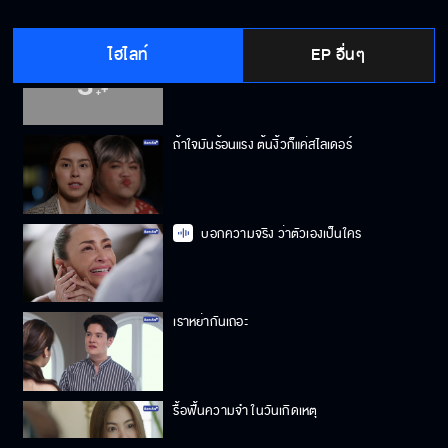
ไฮไลท์
EP อื่นๆ
มีปัญหาอะไรทำไมไม่พูด
ถ้าใจมันร้อนแรง ต้นงิ้วก็แค่สไลเดอร์
บอกความจริง ว่าตัวเองเป็นใคร
เราหย่ากันเถอะ
รื้อฟื้นความจำ ในวันเกิดเหตุ