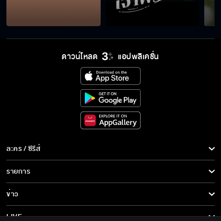
จะจีบจนกว่าเธอจะยอม
ดาวน์โหลด
แอปพลิเคชั่น
ถอดเสื้อไม่ไหว ต้องให้เธอช่วย
เกือบตาย เพราะคิดว่าเป็นโจร
ละคร / ซีรีส์
แค่พี่น้อง ก็จะได้สบายใจ
ละคร/ซีรีส์
รายการ
ซีรีส์นานาชาติ
รายการทั้งหมด
ข่าว
ไม่ให้เกียรติฉัน ก็ต้องโดนแบบนี้
การ์ตูน & เกม
ข่าวทั้งหมด
LIVE