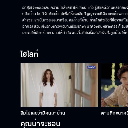
รักสุดใจยัยตัวแสบ ความใกล้ชิดทำให้ เฑียร-แก้ว รู้สึกดีต่อกันหลังกลับ
กลับบ้าน โต ก็จับตัวแก้วไปเพื่อให้เธอเซ็นสัญญาขายที่ดิน แต่แก้วพย
ตำรวจ เขาเป็นห่วงเธอมากจึงนอนค้างที่บ้าน ด้านโตหัวเสียที่ซื้อขายที่ไ
อีกครั้ง ส่วนเฑียรกับแก้วพอผ่านเรื่องร้ายๆ มาด้วยกันหลายครั้ง ก็เริ่มสนิ
เลยขอให้เฑียรช่วยหางานให้ทำ ในขณะที่อดิศรเริ่มสงสัยจึงสั่งลูกน้องให
ไฮไลท์
ลืมไปเลยว่ามีคนมาบ้าน
ตามติดขนาดนี
คุณน่าจะชอบ