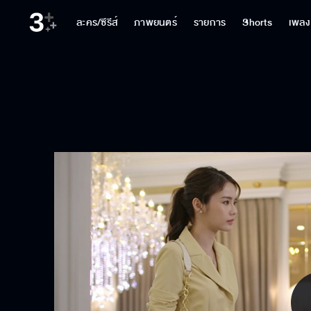
ละคร/ซีรีส์
ภาพยนตร์
รายการ
Shorts
เพลง