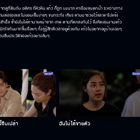
จากดูที่ดินกับ อดิศร ที่หัวหิน แก้ว ก็ถูก นงนาถ หาเรื่องจนตกน้ำ ระหว่างทาง
ายามต่อรองและไม่ยอมเซ็นง่ายๆ จนกระทั่ง เฑียร ตามมาช่วยไว้และพาไปแจ้ง
ม่สำเร็จ ซ้ำยังไม่ได้ค่านายหน้าจาก เทพ ตามที่ตกลงกันไว้ จึงคิดเล่นงานแก้ว
ทใจกันมากขึ้นเรื่อยๆ ทั้งคู่รู้สึกดีเวลาอยู่ด้วยกัน แก้วไม่อยากอยู่บ้านเฉยๆ 
้ตามสืบประวัติของแก้วอย่างลับๆ
้จีบเปล่า
ฉันไม่ได้ขายตัว