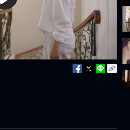
lay
ideo