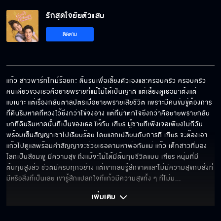
รักสุดใจยัยตัวแสบ
พี่จะเป็นมากกว่าพี่ชายได้มั้ย
ติดตาม
ขอจีบแก้วได้มั้ย
แก้ว สาวพาร์ทไทม์ร้อยกะ ดิ้นรนเพื่อเลี้ยงตัวเองและครอบครัว ครอบครัว
คนเดียวของเธอคือยายพรายที่แม้ไม่ได้เป็นญาติ แต่เลี้ยงดูเธอมาตั้งแต่
แบเบาะ แต่เรื่องกลับตาลปัตรเมื่อยายพรายเสียชีวิต เพราะมีคนข่มขู่ต้องการ
ผมชอบแก้วครับ
ที่ดินริมหาดที่หวงไว้ยิ่งกว่าไข่จงอาง แต่ที่น่าตกใจยิ่งกว่าคือยายพรายกลับ
ยกที่ดินริมหาดนั้นที่เป็นของเธอ ให้กับ เฑียร ผู้ชายที่เพิ่งเจอเพียงไม่กี่วัน
พร้อมเซ็นสัญญาเช่าไปเรียบร้อย โดยแลกเปลี่ยนกับการที่ เฑียร จะต้องเอา
แก้วไปดูแลพร้อมคำสัญญาจะช่วยเธอตามหาพ่อกับแม่ แก้ว เด็กสาวที่มอง
แก้วจะไม่มีโอกาสเจอแม่จริงๆ มั้ย
โลกเป็นสีชมพู มีความสุข ถึงแม้จะไม่ได้มีต้นทุนชีวิตแบบ เฑียร หนุ่มที่มี
ต้นทุนสูงลิ่ว ชีวิตมีครบทุกอย่าง แต่เขากลับรู้สึกขาดและไม่มีความสุขกับสิ่งที่
มีหรือสิ่งที่เป็นเลย เขารู้สึกแปลกใจที่แก้วมีความสุขทั้ง ๆ ที่ไม่ม
... 
เพิ่มเติม 
พี่เป็นครอบครัวของแก้ว