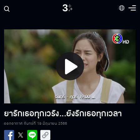
ขอหย่า
ผมอยากให้แก้วเลิกกับคุณ
Play
จิ้นคู่สายวาย
Video
แก้วชอบวินหรอ?
ยารักเธอทุกเวรัง...ยังรักเธอทุกเวลา
ออกอากาศ จันทร์ที่ 19 มิถุนายน 2566
แก้วขอโทษนะ