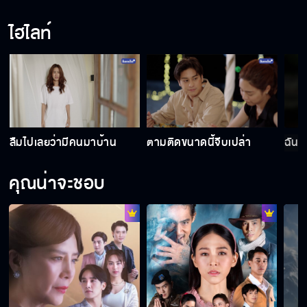
ไฮไลท์
ฉันไม่ได้ห่วย
ตั้งใจทำงานนะ
ลืมไปเลยว่ามีคนมาบ้าน
ตามติดขนาดนี้จีบเปล่า
ฉันไ
ล้างเท้าให้ฉันหน่อย
คุณน่าจะชอบ
เดินเข้ามาตกหลุมเองโดยไม่ต้องออกแรง
มีพลังงานบางอย่าง