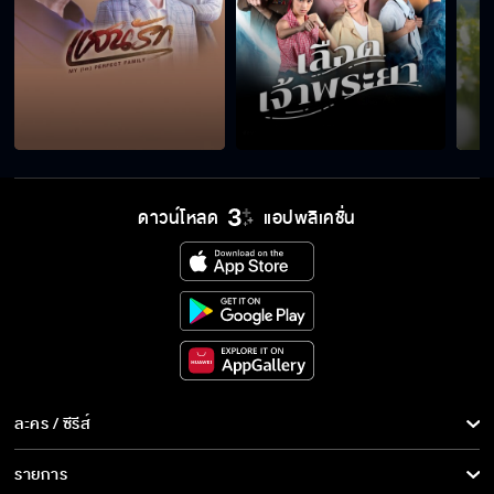
จะพาแก้วไปไหนต้องบอกผมก่อน
หนูไม่ใช่ 18 มงกุฎ
ดาวน์โหลด
แอปพลิเคชั่น
สาบาน ถ้าพี่โกหกขอให้พี่ตายตรงนี้เลย
พี่เป็นคนแรกเลยนะพี่ชมว่าแก้วสวย
ละคร / ซีรีส์
รักสุดใจยัยตัวแสบ วันนี้เสนอตอนแรก
ละคร/ซีรีส์
รายการ