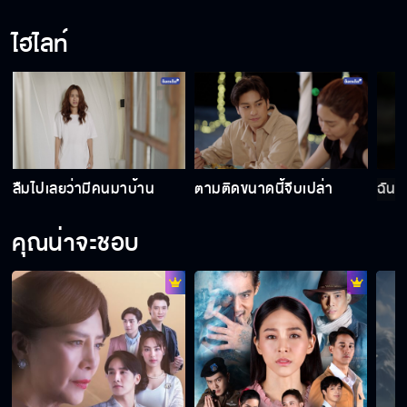
ไฮไลท์
มีพลังงานบางอย่าง
จะพาแก้วไปไหนต้องบอกผมก่อน
ลืมไปเลยว่ามีคนมาบ้าน
ตามติดขนาดนี้จีบเปล่า
ฉันไ
หนูไม่ใช่ 18 มงกุฎ
คุณน่าจะชอบ
สาบาน ถ้าพี่โกหกขอให้พี่ตายตรงนี้เลย
พี่เป็นคนแรกเลยนะพี่ชมว่าแก้วสวย