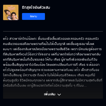
รักสุดใจยัยตัวแสบ
พี่เป็นครอบครัวของแก้ว
ติดตาม
ฉันไม่ได้ห่วย
แก้ว สาวพาร์ทไทม์ร้อยกะ ดิ้นรนเพื่อเลี้ยงตัวเองและครอบครัว ครอบครัว
คนเดียวของเธอคือยายพรายที่แม้ไม่ได้เป็นญาติ แต่เลี้ยงดูเธอมาตั้งแต่
แบเบาะ แต่เรื่องกลับตาลปัตรเมื่อยายพรายเสียชีวิต เพราะมีคนข่มขู่ต้องการ
ตั้งใจทำงานนะ
ที่ดินริมหาดที่หวงไว้ยิ่งกว่าไข่จงอาง แต่ที่น่าตกใจยิ่งกว่าคือยายพรายกลับ
ยกที่ดินริมหาดนั้นที่เป็นของเธอ ให้กับ เฑียร ผู้ชายที่เพิ่งเจอเพียงไม่กี่วัน
พร้อมเซ็นสัญญาเช่าไปเรียบร้อย โดยแลกเปลี่ยนกับการที่ เฑียร จะต้องเอา
แก้วไปดูแลพร้อมคำสัญญาจะช่วยเธอตามหาพ่อกับแม่ แก้ว เด็กสาวที่มอง
ล้างเท้าให้ฉันหน่อย
โลกเป็นสีชมพู มีความสุข ถึงแม้จะไม่ได้มีต้นทุนชีวิตแบบ เฑียร หนุ่มที่มี
ต้นทุนสูงลิ่ว ชีวิตมีครบทุกอย่าง แต่เขากลับรู้สึกขาดและไม่มีความสุขกับสิ่งที่
มีหรือสิ่งที่เป็นเลย เขารู้สึกแปลกใจที่แก้วมีความสุขทั้ง ๆ ที่ไม่ม
... 
เพิ่มเติม 
เดินเข้ามาตกหลุมเองโดยไม่ต้องออกแรง