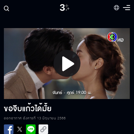
แก้วขอโทษนะ
เราจะทำยังไงกันดี
Play
ผมขอคุยด้วยหน่อย
Video
ยารักเธอทุกเวรัง...ยังรักเธอทุกเวลา
ขอจีบแก้วได้มั้ย
ออกอากาศ อังคารที่ 13 มิถุนายน 2566
พี่เป็นห่วงแก้วนะ