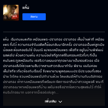
แค้น
ติดตาม
แค้น  เริ่มเกมแบตเทิล เหมือนแพร-ปรางทอง ปรางทอง เห็นป้ายด่าที่ เหมือน
แพร ทิ้งไว้ ความทรงจำในอดีตก็ย้อนกลับมาอีกครั้ง ปรางทองเป็นแค่ลูกเมีย
น้อยและต้องคอยรับใช้ ปิ่นมณี แม่ของเหมือนแพร เพื่อที่จะอยู่ในบ้านพิพัฒน์
ผลต่อไป ด้วยความแค้น ความน้อยใจที่ถูกกดขี่ในครอบครัวทั้งๆ ที่เป็น
คนในตระกูลเหมือนกัน เธอจึงวางแผนเอาทุกอย่างมาเป็นของตัวเอง เมื่อ
ปรางทองสั่งให้ช่วยตามสืบว่าหลานสาวกลับมาทำไม พิธาน เองไม่ค่อย
เต็มใจที่จะเกี่ยวข้องกับเรื่องนี้ จึงพยายามพูดคุยแบบประนีประนอมทั้งสอง
ฝ่าย โภไคย ชวนเหมือนแพรไปทำงานด้วย โดยเสนอให้ทำงานกับบริษัทของ
ปรางทอง เข้าทางเหมือนแพรที่เตรียมจะจัดการเอาคืนน้าสาวอยู่พอดี ขณะที่
ปรางทองมาหาเหมือนแพรที่บ้าน แต่ไม่เจอจึงฝากข้อความสุดแซ่บไว้ ทำให้
คนรับโกรธมาก นอกจากนี้เธอยังส่งลูก
... 
เพิ่มเติม 