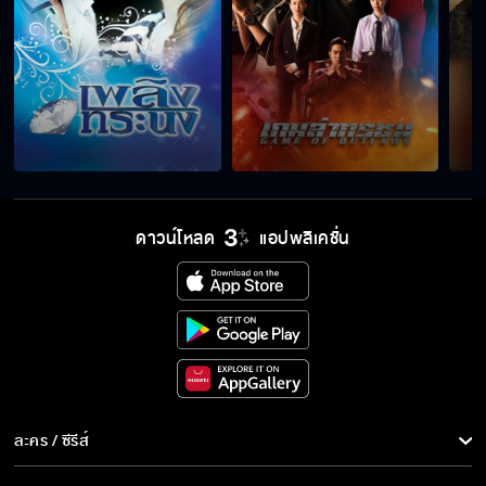
ดาวน์โหลด
แอปพลิเคชั่น
ละคร / ซีรีส์
ละคร/ซีรีส์