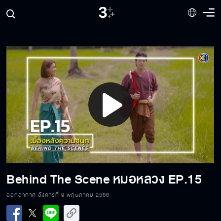
Behind The Scene หมอหลวง EP.22
Behind The Scene หมอหลวง EP.21
Play
Behind The Scene หมอหลวง EP.20
Video
Behind The Scene หมอหลวง EP.19
Behind The Scene หมอหลวง EP.15
ออกอากาศ อังคารที่ 9 พฤษภาคม 2566
Behind The Scene หมอหลวง EP.18