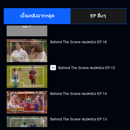
เบื้องหลังฉากหลุด
EP อื่นๆ
Behind The Scene หมอหลวง EP.17
Behind The Scene หมอหลวง EP.16
Behind The Scene หมอหลวง EP.15
Behind The Scene หมอหลวง EP.14
Behind The Scene หมอหลวง EP.13