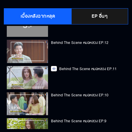
เบื้องหลังฉากหลุด
EP อื่นๆ
Behind The Scene หมอหลวง EP.13
Behind The Scene หมอหลวง EP.12
Behind The Scene หมอหลวง EP.11
Behind The Scene หมอหลวง EP.10
Behind The Scene หมอหลวง EP.9