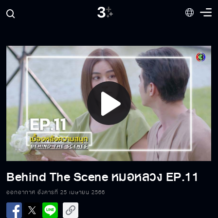
Behind The Scene หมอหลวง EP.18
Behind The Scene หมอหลวง EP.17
Play
Behind The Scene หมอหลวง EP.16
Video
Behind The Scene หมอหลวง EP.15
Behind The Scene หมอหลวง EP.11
ออกอากาศ อังคารที่ 25 เมษายน 2566
Behind The Scene หมอหลวง EP.14