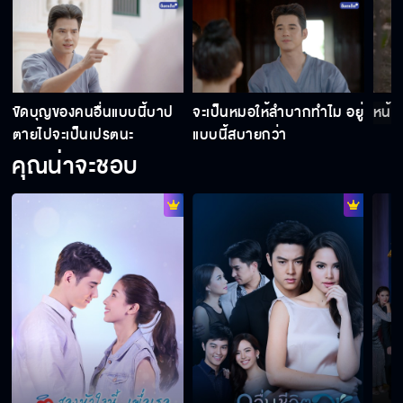
Behind The Scene หมอหลวง EP.3
ขัดบุญของคนอื่นแบบนี้บาป
จะเป็นหมอให้ลำบากทำไม อยู่
หน้า
Behind The Scene หมอหลวง EP.2
ตายไปจะเป็นเปรตนะ
แบบนี้สบายกว่า
คุณน่าจะชอบ
Behind The Scene หมอหลวง EP.1