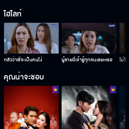
ไฮไลท์
กลัวว่าพี่จะเป็นคนโง่
ผู้ชายนี่เจ้าชู้ทุกคนเลยเหรอ
ไม่ได
คุณน่าจะชอบ