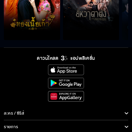
ดาวน์โหลด
แอปพลิเคชั่น
ละคร / ซีรีส์
ละคร/ซีรีส์
รายการ