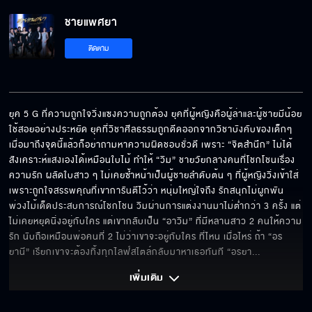
ชายแพศยา
ติดตาม
ยุค 5 G ที่ความถูกใจวิ่งแซงความถูกต้อง ยุคที่ผู้หญิงคือผู้ล่าและผู้ชายมีน้อย
ใช้สอยอย่างประหยัด ยุคที่วิชาศีลธรรมถูกดีดออกจากวิชาบังคับของเด็กๆ 
เมื่อมาถึงจุดนี้แล้วก็อย่าถามหาความผิดชอบชั่วดี เพราะ “จิตสำนึก” ไม่ได้
สังเคราะห์แสงเองได้เหมือนใบไม้ ทำให้ “วิม” ชายวัยกลางคนที่โชกโชนเรื่อง
ความรัก ผลัดใบสาว ๆ ไม่เคยซ้ำหน้าเป็นผู้ชายลำดับต้น ๆ ที่ผู้หญิงวิ่งเข้าใส่
เพราะถูกใจสรรพคุณที่เขาการันตีไว้ว่า หนุ่มใหญ่ใจถึง รักสนุกไม่ผูกพัน 
พ่วงไม้เด็ดประสบการณ์โชกโชน วิมผ่านการแต่งงานมาไม่ต่ำกว่า 3 ครั้ง แต่
ไม่เคยหยุดนิ่งอยู่กับใคร แต่เขากลับเป็น “อาวิม” ที่มีหลานสาว 2 คนให้ความ
รัก นับถือเหมือนพ่อคนที่ 2 ไม่ว่าเขาจะอยู่กับใคร ที่ไหน เมื่อไหร่ ถ้า “อร
ยานี” เรียกเขาจะต้องทิ้งทุกไลฟ์สไตล์กลับมาหาเธอทันที “อรยา
... 
เพิ่มเติม 