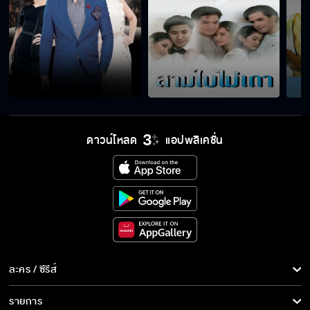
ดาวน์โหลด
แอปพลิเคชั่น
ละคร / ซีรีส์
ละคร/ซีรีส์
รายการ