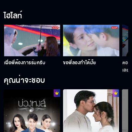
ไฮไลท์
เผื่อพี่ต้องการร่มครับ
ขอพี่ลองทำได้มั้ย
ตอนนี
เลย
คุณน่าจะชอบ