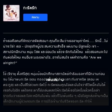
กะรัตรัก EP.2[5/6]
กะรัตรัก
ติดตาม
กะรัตรัก EP.2[6/6]
ถ้าเธอคือคนที่จักรวาลจัดสรรมา คุณก็จะลืมว่าเธออายุเท่าไหร่….. รักนี้...ไม่
น่าจะใช่! เธอ - นักธุรกิจผู้ประสบความสำเร็จ แต่งงาน มีลูกแล้ว เขา - 
สถาปนิกฝึกงาน หนุ่ม โสด และอ่อนวัย แล้วจะรักกันได้ไหม  แล้วสองคนจะไป
กันต่อได้ไหม คนอื่นจะมองอย่างไร..อาจไม่สนใจ แต่คำถามคือ "Are we 
alright?"

... 
ไอ่ (จิรายุ ตั้งศรีสุข) หนุ่มน้อยนักศึกษาสถาปัตย์กำลังมองหาที่ฝึกงานก่อน
จบ ได้มาพบกะรัต (แอน ทองประสม) กำลังทะเลาะกับชาคริต (ดอม เห
เพิ่มเติม 
ตระกูล) และเป็นฮีโร่ช่วยกะรัตไว้ กะรัตขอบคุณไอ่และมั่นใจว่าชีวิตนี้คงไม่ได้
เจอกับไอ่อีก แต่โชคชะตาก็ยังเล่นตลกให้กะรัตได้เจอไอ่ครั้งแล้วครั้งเล่า
ราวกับว่าเธอและไอ่จะหนีกันไม่พ้น แล้วก็ไม่พ้นจริง ๆ เมื่อไอ่ถูกส่งเข้ามาเป็น
เด็กฝึกงานผู้ช่วยของกะรัต การมีไอ่เข้ามาในชีวิตของกะรัต ทำให้