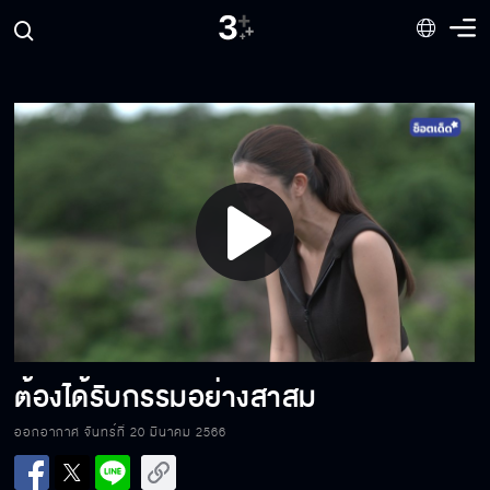
แค่นวดชดเชยความผิดเท่านั้น
นางเสือออกอาละวาด
Play
ขอจูบครั้งสุดท้าย ก่อนตาย
Video
เข้าป่าไม่ง่าย อย่างคุณจะทำอะไรเป็น
ต้องได้รับกรรมอย่างสาสม
ออกอากาศ จันทร์ที่ 20 มีนาคม 2566
จะตามจองล้างจองผลาญไปตลอด