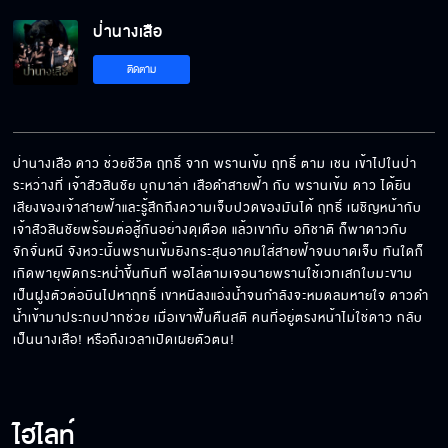
ป่านางเสือ
ให้จูบนี้แทนคำขอบคุณ
ติดตาม
หลับไปตอนไหนก็ไม่รู้เลย
ป่านางเสือ ดาว ช่วยชีวิต ฤทธิ์ จาก พรานเข้ม ฤทธิ์ ตาม เชน เข้าไปในป่า
ระหว่างที่ เจ้าสัวสินชัย บุกมาล่า เสือดำสายฟ้า กับ พรานเข้ม ดาว ได้ยิน
เสียงของเจ้าสายฟ้าและรู้สึกถึงความเจ็บปวดของมันได้ ฤทธิ์ เผชิญหน้ากับ
อาหารป่ามาแบบตัวเป็น ๆ
เจ้าสัวสินชัยพร้อมต่อสู้กันอย่างดุเดือด แล้วเขากับ อภิชาติ ก็พาดาวกับ
จักจั่นหนี จังหวะนั้นพรานเข้มยิงกระสุนอาคมใส่สายฟ้าจนบาดเจ็บ ทันใดก็
เกิดพายุพัดกระหน่ำขึ้นทันที พอไล่ตามเจอนายพรานใช้เวทเสกใบมะขาม
เป็นฝูงตัวต่อบินไปหาฤทธิ์ เขาหนีลงแอ่งน้ำจนกำลังจะหมดลมหายใจ ดาวดำ
น้ำเข้ามาประกบปากช่วย เมื่อเขาฟื้นคืนสติ คนที่อยู่ตรงหน้าไม่ใช่ดาว กลับ
อาวุธเถื่อนมาจากไหน
เป็นนางเสือ! หรือถึงเวลาเปิดเผยตัวตน!
ชีวิตต้องแลกด้วยชีวิต
ไฮไลท์