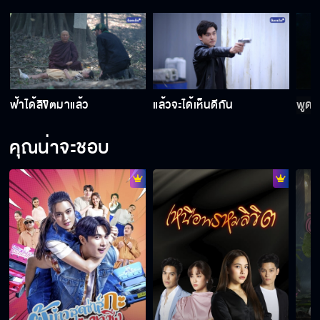
มาง้อด้วยช่อดอกไม้
หมู่บ้านหรือชุมโจร
ฟ้าได้ลิขิตมาแล้ว
แล้วจะได้เห็นดีกัน
พูดถึ
คุณน่าจะชอบ
มีหลานสวยก็ต้องหวงเป็นธรรมดา
สายฟ้าปลอดภัยดี
พวกแกจะมาไม้ไหน