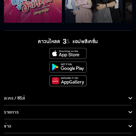
ฉันยังตายไม่ได้นะ
ยังจะมาบอกว่าไม่ผิดอีก
ดาวน์โหลด
แอปพลิเคชั่น
สายลมรีบนำทางไป
จูบแรกของแม่เสือสาว
ละคร / ซีรีส์
ละคร/ซีรีส์
รายการ
ซีรีส์นานาชาติ
เกิดเรื่องร้าย กับสายฟ้า
รายการทั้งหมด
ข่าว
การ์ตูน & เกม
ข่าวทั้งหมด