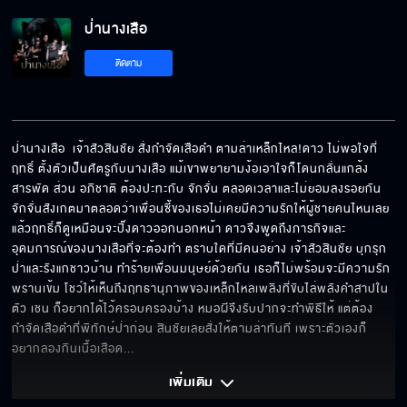
ป่านางเสือ
ถ้าไม่มีแร้ง เป็นเหยี่ยวแทนได้ไหม
ติดตาม
แม่เสือกลายเป็นแม่บ้านแม่เรือน
ป่านางเสือ  เจ้าสัวสินชัย สั่งกำจัดเสือดำ ตามล่าเหล็กไหล!ดาว ไม่พอใจที่ 
ฤทธิ์ ตั้งตัวเป็นศัตรูกับนางเสือ แม้เขาพยายามง้อเอาใจก็โดนกลั่นแกล้ง
สารพัด ส่วน อภิชาติ ต้องปะทะกับ จักจั่น ตลอดเวลาและไม่ยอมลงรอยกัน 
นางเสือมีตัวผู้ด้วยหรอ
จักจั่นสังเกตมาตลอดว่าเพื่อนซี้ของเธอไม่เคยมีความรักให้ผู้ชายคนไหนเลย 
แล้วฤทธิ์ก็ดูเหมือนจะปิ๊งดาวออกนอกหน้า ดาวจึงพูดถึงภารกิจและ
อุดมการณ์ของนางเสือที่จะต้องทำ ตราบใดที่มีคนอย่าง เจ้าสัวสินชัย บุกรุก
ป่าและรังแกชาวบ้าน ทำร้ายเพื่อนมนุษย์ด้วยกัน เธอก็ไม่พร้อมจะมีความรัก 
ไม่คิดว่าเราจะรู้จักกัน
พรานเข้ม โชว์ให้เห็นถึงฤทธานุภาพของเหล็กไหลเพลิงที่ขับไล่พลังคำสาปใน
ตัว เชน ก็อยากได้ไว้ครอบครองบ้าง หมอผีจึงรับปากจะทำพิธีให้ แต่ต้อง
กำจัดเสือดำที่พิทักษ์ป่าก่อน สินชัยเลยสั่งให้ตามล่าทันที เพราะตัวเองก็
อยากลองกินเนื้อเสือด
... 
ใครเป็นคนตั้งค่าหัว
เพิ่มเติม 