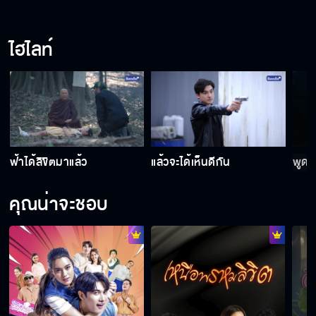
ออกตามล่าพวกเผาป่า
ไฮไลท์
ฉันจะออกจับพวกนางเสือ
รังแกคนไม่มีทางสู้
ฟ้าได้ลิขิตมาแล้ว
แล้วจะได้เห็นดีกัน
พูดถึ
คุณน่าจะชอบ
ระวังจะติดคุกหัวโต
บอกให้ทุกคน ถอย