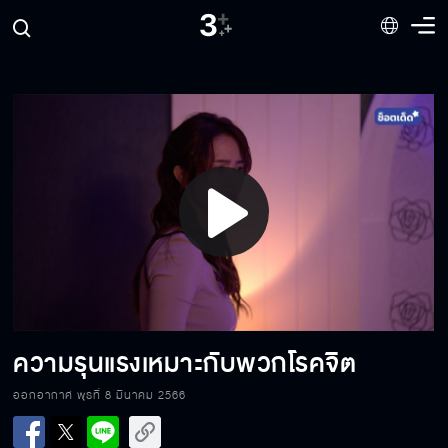
จูบแรกของแม่เสือสาว
เกิดเรื่องร้าย กับสายฟ้า
Play
ท่าทางดูมีพิรุธ
Video
อยากกระชากหน้ากากเสือ
ความรุนแรงเหมาะกับพวกโรคจิต
ออกอากาศ พุธที่ 8 มีนาคม 2566
จับไม่ได้ ไล่ไม่ทัน