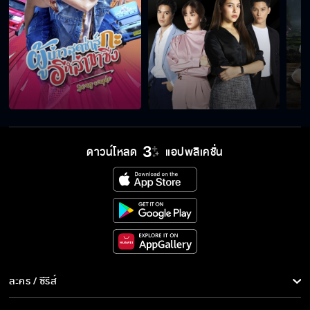
พี่เสกพลังให้เอาไหม
แล้วมันหนักหัวนายรึไง
ดาวน์โหลด
แอปพลิเคชั่น
สายฟ้ากำลังเรียกเรา
ฉันมีงานให้พวกแกทำ
ออกไปจากที่นี่ถ้าไม่อยากตาย
ละคร / ซีรีส์
ละคร/ซีรีส์