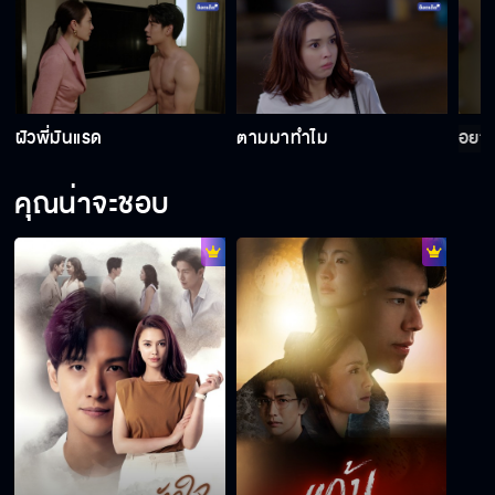
ออกไปอยู่ที่อื่นเถอะ เดี๋ยวใครจะเข้าใจผิดว่าเราคบ
กัน
ผัวพี่มันแรด
ตามมาทำไม
อยาก
ฉันคงกลายเป็นคนโง่ ที่ยอมให้คุณหลอกง่ายๆ
คุณน่าจะชอบ
ขอโอกาสผมเถอะนะ ให้ผมได้ทำให้คุณยิ้มแบบมี
ความสุขอีกครั้ง
เหมือนเพิ่งเอาของจากกระเป๋า แล้วก็เก็บเลย
ขอโทษนะ ผมดีใจจริงๆ ที่ได้เจอ อัญ