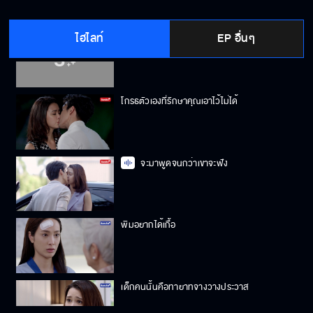
ไฮไลท์
EP อื่นๆ
ถ้า เกื้อ เป็นพ่อของเด็กจริง แล้วคุณอยากได้เขา
คืนก็ต้องพูดออกมา
โกรธตัวเองที่รักษาคุณเอาไว้ไม่ได้
จะมาพูดจนกว่าเขาจะฟัง
พิมอยากได้เกื้อ
เด็กคนนั้นคือทายาทจางวางประวาส