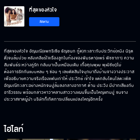
ที่สุดของหัวใจ
ถ้าไม่ได้ท้องกับคุณแล้วท้องกับใคร
ติดตาม
เกื้อเห็นแก่ตัวเกินไปหรือเปล่า
ที่สุดของหัวใจ อัญมณี(แพทริเซีย ธัญชนก กู๊ด)ทะเลาะกับประวิทย์(หนิง นิรุต
ติ์)จนล้มป่วย หลังเคลียร์ใจเรื่องลูกในท้องของพิมรตา(แพร์ พิชชาภา) ความ
สัมพันธ์ระหว่างคู่รัก กลับมาเป็นเหมือนเดิม เกื้อคุณพุฒ พุฒิชัย()ไม่
สัญญาได้มั้ยว่าแกจะไม่หักหลังฉัน
ต้องการรักกันแบบหลบ ๆ ซ่อน ๆ เลยตัดสินใจบุกมาถึงบ้านจางวางประวาส 
เพื่ออธิบายความจริงเรื่องแฟนเก่าให้ ประวิทย์ เข้าใจ แต่กลับโดนไล่ตะเพิด  
อัญมณีทะเลาะอย่างหนักจนปู่ล้มลงกลางอากาศ ด้าน ประวิง มีปากเสียงกับ 
อารีวรรณ พร้อมกล่าวหาว่าหลานสาววางแผนขึ้นเป็นใหญ่แทนปู่ จนจาง
ประวาสขาดผู้นำ บริษัทก็เกิดการเปลี่ยนแปลงใหญ่อีกครั้ง
ไม่มีใครอยากเจ็บซ้ำๆ เพราะเรื่องเดิมๆ
ไฮไลท์
อย่ารักใครจนลืมว่าตัวเองมีค่าแค่ไหน