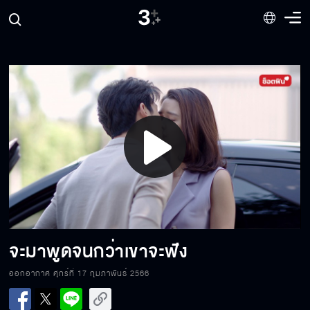
ถึงลูกฉันไม่มีสิทธิ์ แต่หลานชายในท้องมีค่ะ
ไปทำงานกับเขาวันเดียว เรียกเขาแล้ว พรุ่งนี้คง
เป็นตัวเองแล้วมั้ง
Play
ฉันจะจับแกยัดเข้าไปเป็นสะใภ้จางวางประวาสต่อ
ไป
Video
เราจะคบกันแบบนี้ โดยไม่แคร์สายตาใครเลยเหรอ
จะมาพูดจนกว่าเขาจะฟัง
ออกอากาศ ศุกร์ที่ 17 กุมภาพันธ์ 2566
คุณยังไม่ได้แต่งงานกับอัญ ผมถือว่าผมยังมี
โอกาสอยู่