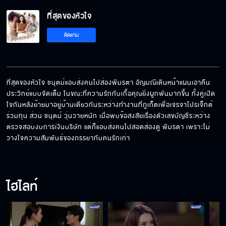
ที่สุดของหัวใจ
คุณไม่ควรได้รับเกียรติเพราะมันไม่เหลือแล้ว
ติดตาม
ไหนคุณบอกว่าจะหลับตาไง
ที่สุดของหัวใจ ชนุตม์แอบส่งคนไปส่องพิมรตา อัญมณีเดินหน้าแผนเอาคืน
ประวิทย์แบบจัดเต็ม ในขณะที่ความรักกับเกื้อคุณยิ่งผูกพันมากขึ้น ทั้งคู่เปิด
ใจกันหลังย้ายมาอยู่บ้านเดียวกันระหว่างทำงานที่ภูเก็ตเพื่อเจรจาโปรเจ็กต์
อย่าหลอกผมอีกนะ
ร่วมทุน ส่วน ชนุตม์ วุ่นวายหนัก เมื่อพบข้อสงสัยเรื่องตัวเลขบัญชีระหว่าง
ตรวจสอบงบการเงินบริษัท แต่ก็แอบส่งคนไปสอดส่องดู พิมรตา เพราะไม่
วางใจความสัมพันธ์ของภรรยากับคนรักเก่า
แสบๆ พอให้หายคัน
ไฮไลท์
เป็นแฟนกัน จับมือกันได้แล้วเนอะ