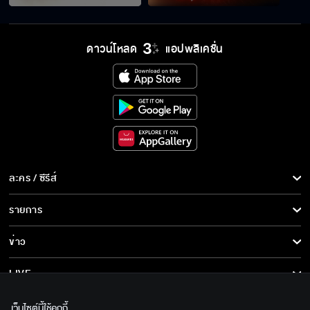
ตามมาทำไม
ดาวน์โหลด
แอปพลิเคชั่น
ผัวพี่มันแรด
ละคร / ซีรีส์
ละคร/ซีรีส์
รายการ
ซีรีส์นานาชาติ
รายการทั้งหมด
ข่าว
การ์ตูน & เกม
ข่าวทั้งหมด
LIVE
รายการข่าว
ทีวีออนไลน์
เกี่ยวกับเรา
เว็บไซต์นี้ใช้คุกกี้