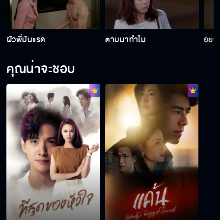
ตอบเป็นแฟนก็ง่าย แล้วยังไปจูบเขาก่อนอีก
ผัวพี่มันแรด
ตามมาทำไม
อยาก
คุณน่าจะชอบ
ทีคุณยังเอากับผู้หญิงไปทั่ว แล้วทำไมฉันจะทำ
บ้างไม่ได้
ผู้หญิงพวกนั้นคงอยากมาแทนที่ พิม อยากเป็น
เมียมีทะเบียน
อย่ารักใครจนลืมคุณค่าตัวเอง
อยากก้าวไปข้างหน้า